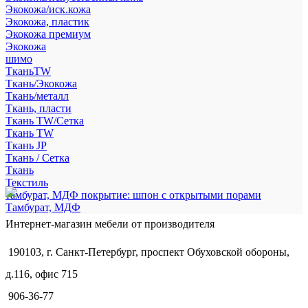
Экокожа/иск.кожа
Экокожа, пластик
Экокожа премиум
Экокожа
шимо
ТканьTW
Ткань/Экокожа
Ткань/металл
Ткань, пласти
Ткань TW/Сетка
Ткань TW
Ткань JP
Ткань / Сетка
Ткань
Текстиль
тамбурат, МДФ покрытие: шпон с открытыми порами
Тамбурат, МДФ
Интернет-магазин мебели от производителя
190103, г. Санкт-Петербург, проспект Обуховской обороны,
д.116, офис 715
906-36-77