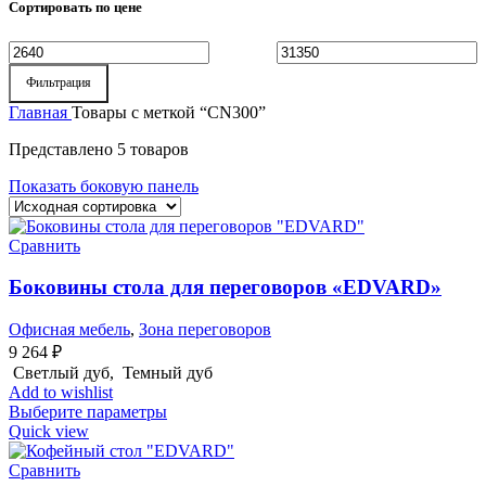
Сортировать по цене
Минимальная
Максимальная
Фильтрация
цена
цена
Главная
Товары с меткой “CN300”
Представлено 5 товаров
Показать боковую панель
Сравнить
Боковины стола для переговоров «EDVARD»
Офисная мебель
,
Зона переговоров
9 264
₽
Светлый дуб, Темный дуб
Add to wishlist
Выберите параметры
Quick view
Сравнить