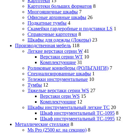
Картотеки
15
Картотеки больших форматов
8
Многоящичные шкафы
7
Офисные архивные шкафы
26
Подкатные тумбы
4
Скамейки гардеробные и подставки LS
1
Справочные картотеки
8
Шкафы для одежды (Локеры)
23
Производственная мебель
118
Легкие верстаки серии W
41
Верстаки серии WT
10
Комплектующие
31
Роликовые конвейеры (РОЛЬГАНГИ)
7
Специализированные шкафы
1
Тележки инструментальные
10
Тумбы
12
Тяжелые верстаки серии WS
27
Верстаки сери WS
15
Комплектующие
12
Шкафы инструментальный легкие ТС
20
Шкаф инструментальный TC-1095
8
Шкаф инструментальный TC-1995
12
Металлические стеллажи
8
Ms Pro (2500 кг. на секцию)
8