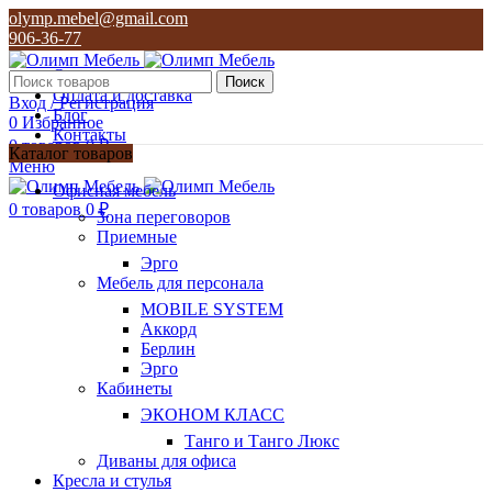
olymp.mebel@gmail.com
906-36-77
О нас
Поиск
Оплата и доставка
Вход / Регистрация
Блог
0
Избранное
Контакты
0
товаров
0
₽
Каталог товаров
Меню
olymp.mebel@gmail.com
Офисная мебель
906-36-77
0
товаров
0
₽
Зона переговоров
Приемные
Эрго
Мебель для персонала
MOBILE SYSTEM
Аккорд
Берлин
Эрго
Кабинеты
ЭКОНОМ КЛАСС
Танго и Танго Люкс
Диваны для офиса
Кресла и стулья