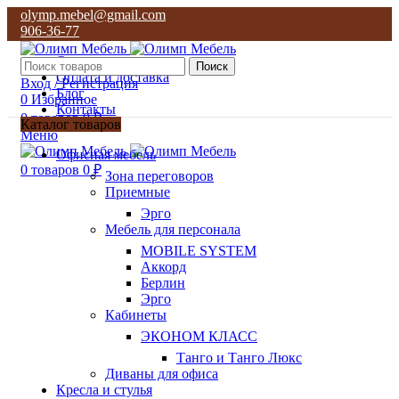
olymp.mebel@gmail.com
906-36-77
О нас
Поиск
Оплата и доставка
Вход / Регистрация
Блог
0
Избранное
Контакты
0
товаров
0
₽
Каталог товаров
Меню
olymp.mebel@gmail.com
Офисная мебель
906-36-77
0
товаров
0
₽
Зона переговоров
Приемные
Эрго
Мебель для персонала
MOBILE SYSTEM
Аккорд
Берлин
Эрго
Кабинеты
ЭКОНОМ КЛАСС
Танго и Танго Люкс
Диваны для офиса
Кресла и стулья