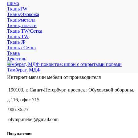
шимо
ТканьTW
Ткань/Экокожа
Ткань/металл
Ткань, пласти
Ткань TW/Сетка
Ткань TW
Ткань JP
Ткань / Сетка
Ткань
Текстиль
тамбурат, МДФ покрытие: шпон с открытыми порами
Тамбурат, МДФ
Интернет-магазин мебели от производителя
190103, г. Санкт-Петербург, проспект Обуховской обороны,
д.116, офис 715
906-36-77
olymp.mebel@gmail.com
Покупателям