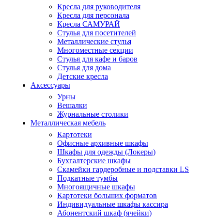
Кресла для руководителя
Кресла для персонала
Кресла САМУРАЙ
Стулья для посетителей
Металлические стулья
Многоместные секции
Стулья для кафе и баров
Стулья для дома
Детские кресла
Аксессуары
Урны
Вешалки
Журнальные столики
Металлическая мебель
Картотеки
Офисные архивные шкафы
Шкафы для одежды (Локеры)
Бухгалтерские шкафы
Скамейки гардеробные и подставки LS
Подкатные тумбы
Многоящичные шкафы
Картотеки больших форматов
Индивидуальные шкафы кассира
Абонентский шкаф (ячейки)