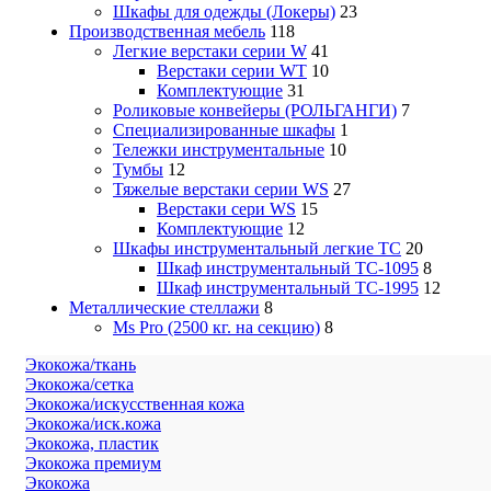
Шкафы для одежды (Локеры)
23
Производственная мебель
118
Легкие верстаки серии W
41
Верстаки серии WT
10
Комплектующие
31
Роликовые конвейеры (РОЛЬГАНГИ)
7
Специализированные шкафы
1
Тележки инструментальные
10
Тумбы
12
Тяжелые верстаки серии WS
27
Верстаки сери WS
15
Комплектующие
12
Шкафы инструментальный легкие ТС
20
Шкаф инструментальный TC-1095
8
Шкаф инструментальный TC-1995
12
Металлические стеллажи
8
Ms Pro (2500 кг. на секцию)
8
Экокожа/ткань
Экокожа/сетка
Экокожа/искусственная кожа
Экокожа/иск.кожа
Экокожа, пластик
Экокожа премиум
Экокожа