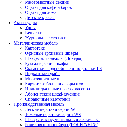
Многоместные секции
Стулья для кафе и баров
Стулья для дома
Детские кресла
Аксессуары
Урны
Вешалки
Журнальные столики
Металлическая мебель
Картотеки
Офисные архивные шкафы
Шкафы для одежды (Локеры)
Бухгалтерские шкафы
Скамейки гардеробные и подставки LS
Подкатные тумбы
Многоящичные шкафы
Картотеки больших форматов
Индивидуальные шкафы кассира
Абонентский шкаф (ячейки)
Справочные картотеки
Производственная мебель
Легкие верстаки серии W
Тяжелые верстаки серии WS
Шкафы инструментальный легкие ТС
Роликовые конвейеры (РОЛЬГАНГИ)