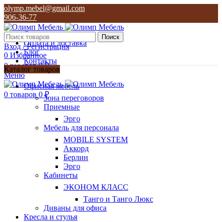
olymp.mebel@gmail.com
906-36-77
О нас
Поиск
Оплата и доставка
Вход / Регистрация
Блог
0
Избранное
Контакты
0
товаров
0
₽
Каталог товаров
Меню
olymp.mebel@gmail.com
Офисная мебель
906-36-77
0
товаров
0
₽
Зона переговоров
Приемные
Эрго
Мебель для персонала
MOBILE SYSTEM
Аккорд
Берлин
Эрго
Кабинеты
ЭКОНОМ КЛАСС
Танго и Танго Люкс
Диваны для офиса
Кресла и стулья