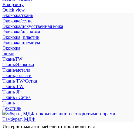
В корзину
Quick view
Экокожа/ткань
Экокожа/сетка
Экокожа/искусственная кожа
Экокожа/иск.кожа
Экокожа, пластик
Экокожа премиум
Экокожа
шимо
ТканьTW
Ткань/Экокожа
Ткань/металл
Ткань, пласти
Ткань TW/Сетка
Ткань TW
Ткань JP
Ткань / Сетка
Ткань
Текстиль
тамбурат, МДФ покрытие: шпон с открытыми порами
Тамбурат, МДФ
Интернет-магазин мебели от производителя