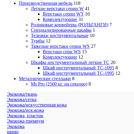
Производственная мебель
118
Легкие верстаки серии W
41
Верстаки серии WT
10
Комплектующие
31
Роликовые конвейеры (РОЛЬГАНГИ)
7
Специализированные шкафы
1
Тележки инструментальные
10
Тумбы
12
Тяжелые верстаки серии WS
27
Верстаки сери WS
15
Комплектующие
12
Шкафы инструментальный легкие ТС
20
Шкаф инструментальный TC-1095
8
Шкаф инструментальный TC-1995
12
Металлические стеллажи
8
Ms Pro (2500 кг. на секцию)
8
Экокожа/ткань
Экокожа/сетка
Экокожа/искусственная кожа
Экокожа/иск.кожа
Экокожа, пластик
Экокожа премиум
Экокожа
шимо