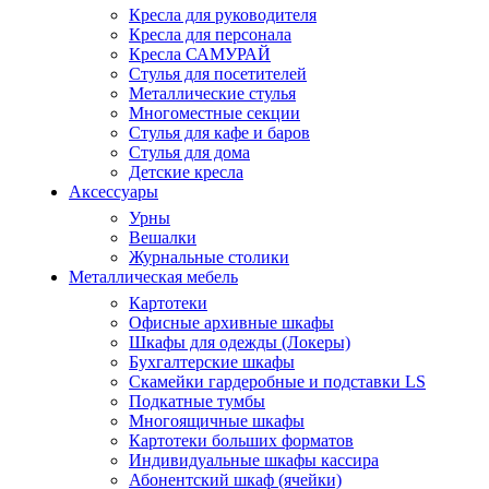
Кресла для руководителя
Кресла для персонала
Кресла САМУРАЙ
Стулья для посетителей
Металлические стулья
Многоместные секции
Стулья для кафе и баров
Стулья для дома
Детские кресла
Аксессуары
Урны
Вешалки
Журнальные столики
Металлическая мебель
Картотеки
Офисные архивные шкафы
Шкафы для одежды (Локеры)
Бухгалтерские шкафы
Скамейки гардеробные и подставки LS
Подкатные тумбы
Многоящичные шкафы
Картотеки больших форматов
Индивидуальные шкафы кассира
Абонентский шкаф (ячейки)