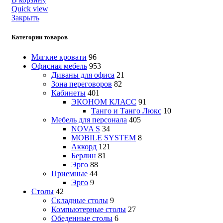
Quick view
Закрыть
Категории товаров
Мягкие кровати
96
Офисная мебель
953
Диваны для офиса
21
Зона переговоров
82
Кабинеты
401
ЭКОНОМ КЛАСС
91
Танго и Танго Люкс
10
Мебель для персонала
405
NOVA S
34
MOBILE SYSTEM
8
Аккорд
121
Берлин
81
Эрго
88
Приемные
44
Эрго
9
Столы
42
Складные столы
9
Компьютерные столы
27
Обеденные столы
6