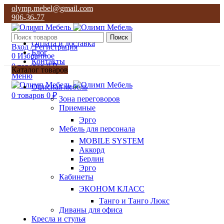
olymp.mebel@gmail.com
906-36-77
О нас
Поиск
Оплата и доставка
Вход / Регистрация
Блог
0
Избранное
Контакты
0
товаров
0
₽
Каталог товаров
Меню
olymp.mebel@gmail.com
Офисная мебель
906-36-77
0
товаров
0
₽
Зона переговоров
Приемные
Эрго
Мебель для персонала
MOBILE SYSTEM
Аккорд
Берлин
Эрго
Кабинеты
ЭКОНОМ КЛАСС
Танго и Танго Люкс
Диваны для офиса
Кресла и стулья