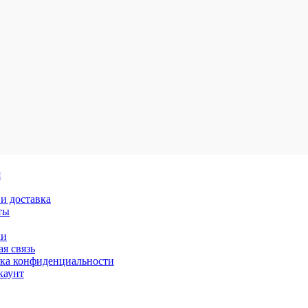
я
и доставка
ты
ки
я связь
ка конфиденциальности
каунт