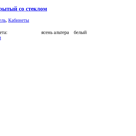
ытый со стеклом
ель
,
Кабинеты
 цвета: ясень альтера белый
t