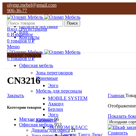
olymp.mebel@gmail.com
906-36-77
О нас
Поиск
Оплата и доставка
Вход / Регистрация
Блог
0
Избранное
Контакты
0
товаров
0
₽
Меню
Каталог товаров
0
товаров
0
₽
Офисная мебель
Зона переговоров
CN3216
Приемные
Эрго
Мебель для персонала
Закрыть
Главная
Това
MOBILE SYSTEM
Аккорд
Отображение
Категории товаров
Берлин
Эрго
Показать бок
Мягкие кровати
96
Кабинеты
Офисная мебель
953
ЭКОНОМ КЛАСС
Диваны для офиса
21
Сравнить
Танго и Танго Люкс
Зона переговоров
82