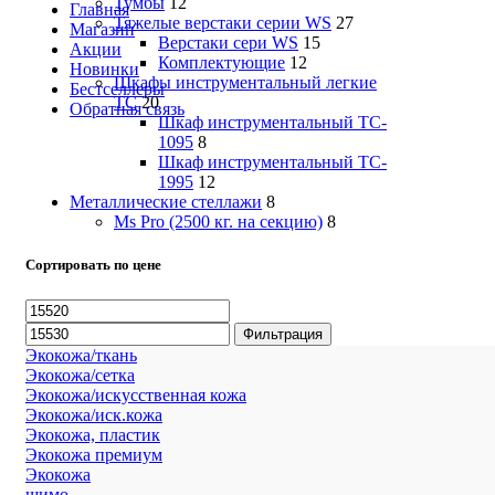
Тумбы
12
Главная
Тяжелые верстаки серии WS
27
Магазин
Верстаки сери WS
15
Акции
Комплектующие
12
Новинки
Шкафы инструментальный легкие
Бестселлеры
ТС
20
Обратная связь
Шкаф инструментальный TC-
1095
8
Шкаф инструментальный TC-
1995
12
Металлические стеллажи
8
Ms Pro (2500 кг. на секцию)
8
Сортировать по цене
Минимальная
Максимальная
цена
цена
Фильтрация
Экокожа/ткань
Экокожа/сетка
Экокожа/искусственная кожа
Экокожа/иск.кожа
Экокожа, пластик
Экокожа премиум
Экокожа
шимо