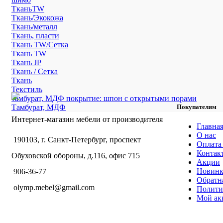
ТканьTW
Ткань/Экокожа
Ткань/металл
Ткань, пласти
Ткань TW/Сетка
Ткань TW
Ткань JP
Ткань / Сетка
Ткань
Текстиль
тамбурат, МДФ покрытие: шпон с открытыми порами
Тамбурат, МДФ
Покупателям
Интернет-магазин мебели от производителя
Главна
О нас
190103, г. Санкт-Петербург, проспект
Оплата 
Контак
Обуховской обороны, д.116, офис 715
Акции
Новин
906-36-77
Обратна
olymp.mebel@gmail.com
Полити
Мой ак