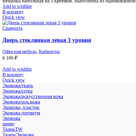
Вешалка напольная на 5 крючков. Выполнена из оцинкованной
Add to wishlist
В корзину
Quick view
Сравнить
Дверь стеклянная левая 3 уровня
Офисная мебель
,
Кабинеты
6 100
₽
Add to wishlist
В корзину
Quick view
Экокожа/ткань
Экокожа/сетка
Экокожа/искусственная кожа
Экокожа/иск.кожа
Экокожа, пластик
Экокожа премиум
Экокожа
шимо
ТканьTW
Ткань/Экокожа