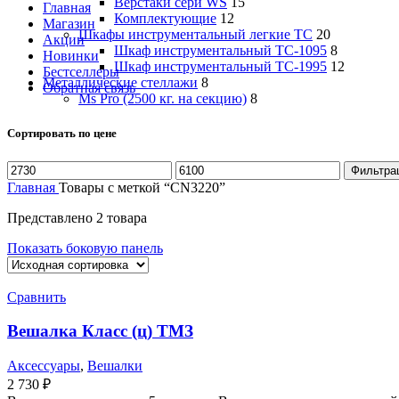
Верстаки сери WS
15
Главная
Комплектующие
12
Магазин
Шкафы инструментальный легкие ТС
20
Акции
Шкаф инструментальный TC-1095
8
Новинки
Шкаф инструментальный TC-1995
12
Бестселлеры
Металлические стеллажи
8
Обратная связь
Ms Pro (2500 кг. на секцию)
8
Сортировать по цене
Минимальная
Максимальная
Фильтра
цена
цена
Главная
Товары с меткой “CN3220”
Представлено 2 товара
Показать боковую панель
Сравнить
Вешалка Класс (ц) ТМЗ
Аксессуары
,
Вешалки
2 730
₽