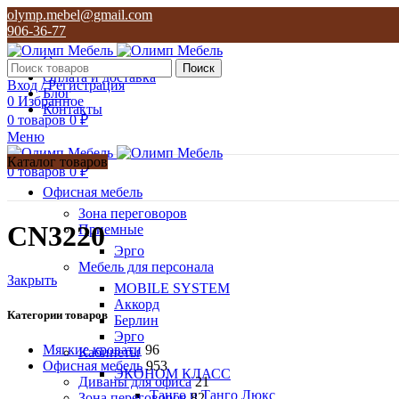
olymp.mebel@gmail.com
906-36-77
О нас
Поиск
Оплата и доставка
Вход / Регистрация
Блог
0
Избранное
Контакты
0
товаров
0
₽
Меню
Каталог товаров
0
товаров
0
₽
Офисная мебель
Зона переговоров
CN3220
Приемные
Эрго
Мебель для персонала
Закрыть
MOBILE SYSTEM
Аккорд
Категории товаров
Берлин
Эрго
Мягкие кровати
96
Кабинеты
Офисная мебель
953
ЭКОНОМ КЛАСС
Диваны для офиса
21
Танго и Танго Люкс
Зона переговоров
82