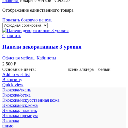
Главная
Товары с меткой “CN3227”
Отображение единственного товара
Показать боковую панель
Сравнить
Панели декоративные 3 уровня
Офисная мебель
,
Кабинеты
2 500
₽
Основные цвета: ясень альтера белый
Add to wishlist
В корзину
Quick view
Экокожа/ткань
Экокожа/сетка
Экокожа/искусственная кожа
Экокожа/иск.кожа
Экокожа, пластик
Экокожа премиум
Экокожа
шимо