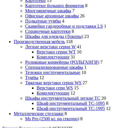
Картотеки
15
Картотеки больших форматов
8
Многоящичные шкафы
7
Офисные архивные шкафы
26
Подкатные тумбы
4
Скамейки гардеробные и подставки LS
1
Справочные картотеки
8
Шкафы для одежды (Локеры)
23
Производственная мебель
118
Легкие верстаки серии W
41
Верстаки серии WT
10
Комплектующие
31
Роликовые конвейеры (РОЛЬГАНГИ)
7
Специализированные шкафы
1
Тележки инструментальные
10
Тумбы
12
Тяжелые верстаки серии WS
27
Верстаки сери WS
15
Комплектующие
12
Шкафы инструментальный легкие ТС
20
Шкаф инструментальный TC-1095
8
Шкаф инструментальный TC-1995
12
Металлические стеллажи
8
Ms Pro (2500 кг. на секцию)
8