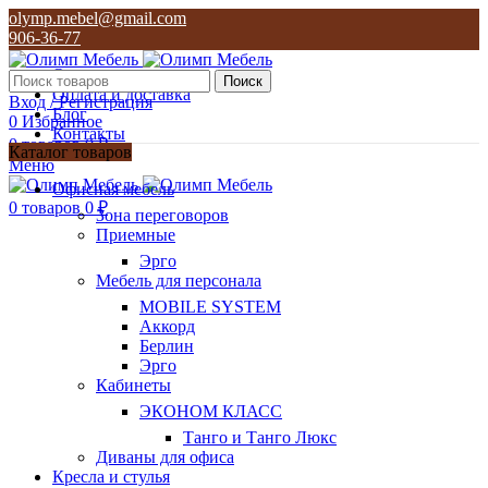
olymp.mebel@gmail.com
906-36-77
О нас
Поиск
Оплата и доставка
Вход / Регистрация
Блог
0
Избранное
Контакты
0
товаров
0
₽
Каталог товаров
Меню
olymp.mebel@gmail.com
Офисная мебель
906-36-77
0
товаров
0
₽
Зона переговоров
Приемные
Эрго
Мебель для персонала
MOBILE SYSTEM
Аккорд
Берлин
Эрго
Кабинеты
ЭКОНОМ КЛАСС
Танго и Танго Люкс
Диваны для офиса
Кресла и стулья