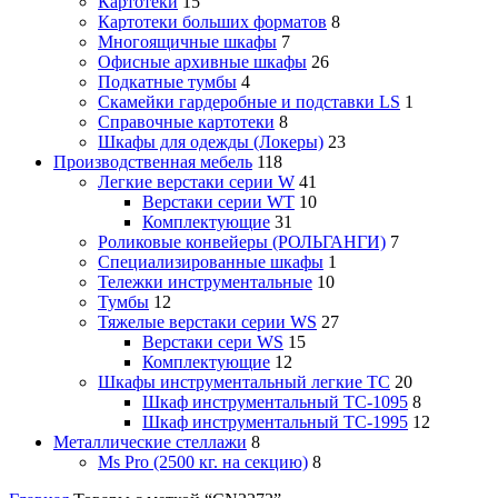
Картотеки
15
Картотеки больших форматов
8
Многоящичные шкафы
7
Офисные архивные шкафы
26
Подкатные тумбы
4
Скамейки гардеробные и подставки LS
1
Справочные картотеки
8
Шкафы для одежды (Локеры)
23
Производственная мебель
118
Легкие верстаки серии W
41
Верстаки серии WT
10
Комплектующие
31
Роликовые конвейеры (РОЛЬГАНГИ)
7
Специализированные шкафы
1
Тележки инструментальные
10
Тумбы
12
Тяжелые верстаки серии WS
27
Верстаки сери WS
15
Комплектующие
12
Шкафы инструментальный легкие ТС
20
Шкаф инструментальный TC-1095
8
Шкаф инструментальный TC-1995
12
Металлические стеллажи
8
Ms Pro (2500 кг. на секцию)
8