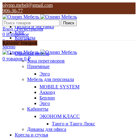
olymp.mebel@gmail.com
906-36-77
О нас
Поиск
Оплата и доставка
Вход / Регистрация
Блог
0
Избранное
Контакты
0
товаров
0
₽
Каталог товаров
Меню
olymp.mebel@gmail.com
Офисная мебель
906-36-77
0
товаров
0
₽
Зона переговоров
Приемные
Эрго
Мебель для персонала
MOBILE SYSTEM
Аккорд
Берлин
Эрго
Кабинеты
ЭКОНОМ КЛАСС
Танго и Танго Люкс
Диваны для офиса
Кресла и стулья