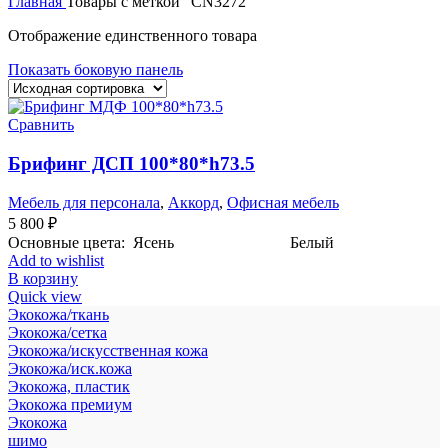
Главная
Товары с меткой “CN3272”
Отображение единственного товара
Показать боковую панель
Сравнить
Брифинг ДСП 100*80*h73.5
Мебель для персонала
,
Аккорд
,
Офисная мебель
5 800
₽
Основные цвета: Ясень Белый
Add to wishlist
В корзину
Quick view
Экокожа/ткань
Экокожа/сетка
Экокожа/искусственная кожа
Экокожа/иск.кожа
Экокожа, пластик
Экокожа премиум
Экокожа
шимо