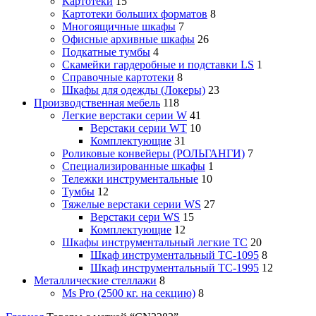
Картотеки
15
Картотеки больших форматов
8
Многоящичные шкафы
7
Офисные архивные шкафы
26
Подкатные тумбы
4
Скамейки гардеробные и подставки LS
1
Справочные картотеки
8
Шкафы для одежды (Локеры)
23
Производственная мебель
118
Легкие верстаки серии W
41
Верстаки серии WT
10
Комплектующие
31
Роликовые конвейеры (РОЛЬГАНГИ)
7
Специализированные шкафы
1
Тележки инструментальные
10
Тумбы
12
Тяжелые верстаки серии WS
27
Верстаки сери WS
15
Комплектующие
12
Шкафы инструментальный легкие ТС
20
Шкаф инструментальный TC-1095
8
Шкаф инструментальный TC-1995
12
Металлические стеллажи
8
Ms Pro (2500 кг. на секцию)
8