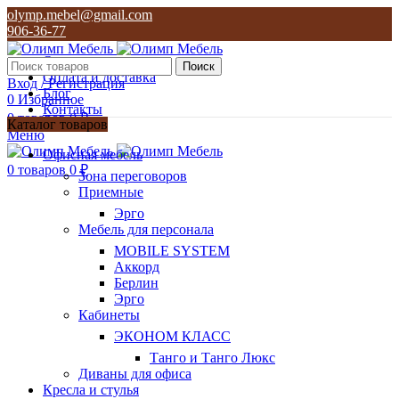
olymp.mebel@gmail.com
906-36-77
О нас
Поиск
Оплата и доставка
Вход / Регистрация
Блог
0
Избранное
Контакты
0
товаров
0
₽
Каталог товаров
Меню
olymp.mebel@gmail.com
Офисная мебель
906-36-77
0
товаров
0
₽
Зона переговоров
Приемные
Эрго
Мебель для персонала
MOBILE SYSTEM
Аккорд
Берлин
Эрго
Кабинеты
ЭКОНОМ КЛАСС
Танго и Танго Люкс
Диваны для офиса
Кресла и стулья