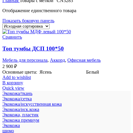
Главная
Товары с меткой “CN3283”
Отображение единственного товара
Показать боковую панель
Сравнить
Топ тумбы ДСП 100*50
Мебель для персонала
,
Аккорд
,
Офисная мебель
2 900
₽
Основные цвета: Ясень Белый
Add to wishlist
В корзину
Quick view
Экокожа/ткань
Экокожа/сетка
Экокожа/искусственная кожа
Экокожа/иск.кожа
Экокожа, пластик
Экокожа премиум
Экокожа
шимо