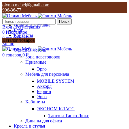
olymp.mebel@gmail.com
906-36-77
О нас
Поиск
Оплата и доставка
Вход / Регистрация
Блог
0
Избранное
Контакты
0
товаров
0
₽
Каталог товаров
Меню
olymp.mebel@gmail.com
Офисная мебель
906-36-77
0
товаров
0
₽
Зона переговоров
Приемные
Эрго
Мебель для персонала
MOBILE SYSTEM
Аккорд
Берлин
Эрго
Кабинеты
ЭКОНОМ КЛАСС
Танго и Танго Люкс
Диваны для офиса
Кресла и стулья