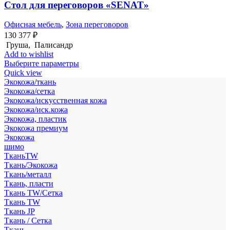
Стол для переговоров «SENAT»
Офисная мебель
,
Зона переговоров
130 377
₽
Груша, Палисандр
Add to wishlist
Выберите параметры
Quick view
Экокожа/ткань
Экокожа/сетка
Экокожа/искусственная кожа
Экокожа/иск.кожа
Экокожа, пластик
Экокожа премиум
Экокожа
шимо
ТканьTW
Ткань/Экокожа
Ткань/металл
Ткань, пласти
Ткань TW/Сетка
Ткань TW
Ткань JP
Ткань / Сетка
Ткань