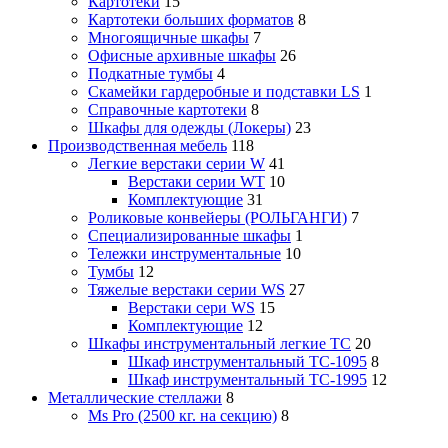
Картотеки
15
Картотеки больших форматов
8
Многоящичные шкафы
7
Офисные архивные шкафы
26
Подкатные тумбы
4
Скамейки гардеробные и подставки LS
1
Справочные картотеки
8
Шкафы для одежды (Локеры)
23
Производственная мебель
118
Легкие верстаки серии W
41
Верстаки серии WT
10
Комплектующие
31
Роликовые конвейеры (РОЛЬГАНГИ)
7
Специализированные шкафы
1
Тележки инструментальные
10
Тумбы
12
Тяжелые верстаки серии WS
27
Верстаки сери WS
15
Комплектующие
12
Шкафы инструментальный легкие ТС
20
Шкаф инструментальный TC-1095
8
Шкаф инструментальный TC-1995
12
Металлические стеллажи
8
Ms Pro (2500 кг. на секцию)
8