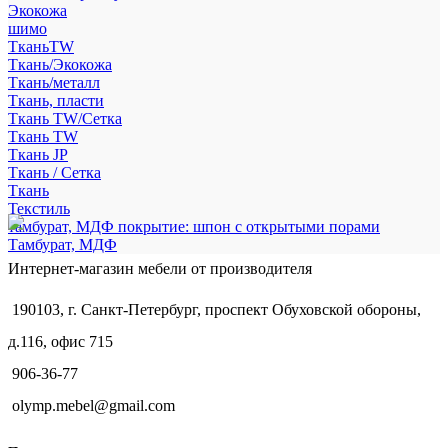
Экокожа
шимо
ТканьTW
Ткань/Экокожа
Ткань/металл
Ткань, пласти
Ткань TW/Сетка
Ткань TW
Ткань JP
Ткань / Сетка
Ткань
Текстиль
тамбурат, МДФ покрытие: шпон с открытыми порами
Тамбурат, МДФ
Интернет-магазин мебели от производителя
190103, г. Санкт-Петербург, проспект Обуховской обороны,
д.116, офис 715
906-36-77
olymp.mebel@gmail.com