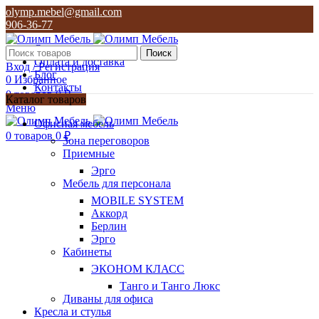
olymp.mebel@gmail.com
906-36-77
О нас
Поиск
Оплата и доставка
Вход / Регистрация
Блог
0
Избранное
Контакты
0
товаров
0
₽
Каталог товаров
Меню
olymp.mebel@gmail.com
Офисная мебель
906-36-77
0
товаров
0
₽
Зона переговоров
Приемные
Эрго
Мебель для персонала
MOBILE SYSTEM
Аккорд
Берлин
Эрго
Кабинеты
ЭКОНОМ КЛАСС
Танго и Танго Люкс
Диваны для офиса
Кресла и стулья