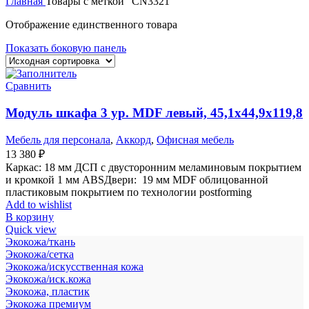
Главная
Товары с меткой “CN3321”
Отображение единственного товара
Показать боковую панель
Сравнить
Модуль шкафа 3 ур. MDF левый, 45,1х44,9х119,8
Мебель для персонала
,
Аккорд
,
Офисная мебель
13 380
₽
Каркас: 18 мм ДСП с двусторонним меламиновым покрытием
и кромкой 1 мм ABSДвери: 19 мм MDF облицованной
пластиковым покрытием по технологии postforming
Add to wishlist
В корзину
Quick view
Экокожа/ткань
Экокожа/сетка
Экокожа/искусственная кожа
Экокожа/иск.кожа
Экокожа, пластик
Экокожа премиум