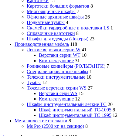
Картотеки
15
Картотеки больших форматов
8
Многоящичные шкафы
7
Офисные архивные шкафы
26
Подкатные тумбы
4
Скамейки гардеробные и подставки LS
1
Справочные картотеки
8
Шкафы для одежды (Локеры)
23
Производственная мебель
118
Легкие верстаки серии W
41
Верстаки серии WT
10
Комплектующие
31
Роликовые конвейеры (РОЛЬГАНГИ)
7
Специализированные шкафы
1
Тележки инструментальные
10
Тумбы
12
Тяжелые верстаки серии WS
27
Верстаки сери WS
15
Комплектующие
12
Шкафы инструментальный легкие ТС
20
Шкаф инструментальный TC-1095
8
Шкаф инструментальный TC-1995
12
Металлические стеллажи
8
Ms Pro (2500 кг. на секцию)
8