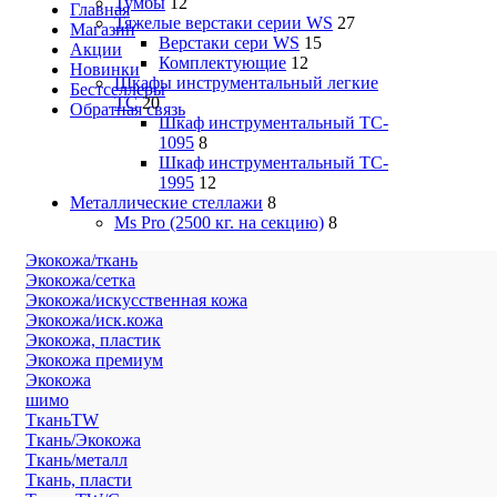
Тумбы
12
Главная
Тяжелые верстаки серии WS
27
Магазин
Верстаки сери WS
15
Акции
Комплектующие
12
Новинки
Шкафы инструментальный легкие
Бестселлеры
ТС
20
Обратная связь
Шкаф инструментальный TC-
1095
8
Шкаф инструментальный TC-
1995
12
Металлические стеллажи
8
Ms Pro (2500 кг. на секцию)
8
Экокожа/ткань
Экокожа/сетка
Экокожа/искусственная кожа
Экокожа/иск.кожа
Экокожа, пластик
Экокожа премиум
Экокожа
шимо
ТканьTW
Ткань/Экокожа
Ткань/металл
Ткань, пласти