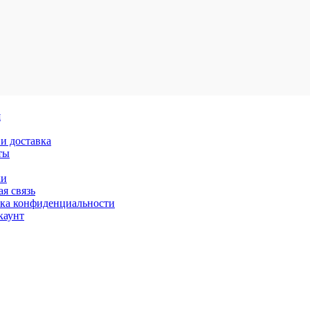
я
и доставка
ты
ки
я связь
ка конфиденциальности
каунт