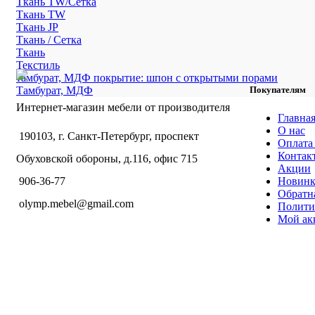
Ткань TW/Сетка
Ткань TW
Ткань JP
Ткань / Сетка
Ткань
Текстиль
тамбурат, МДФ покрытие: шпон с открытыми порами
Тамбурат, МДФ
Покупателям
Интернет-магазин мебели от производителя
Главна
О нас
190103, г. Санкт-Петербург, проспект
Оплата 
Контак
Обуховской обороны, д.116, офис 715
Акции
Новин
906-36-77
Обратна
olymp.mebel@gmail.com
Полити
Мой ак