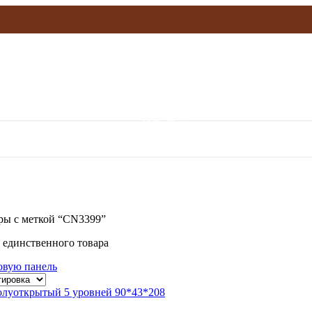
olymp.mebel@gmail.com
906-36-77
ры с меткой “CN3399”
 единственного товара
овую панель