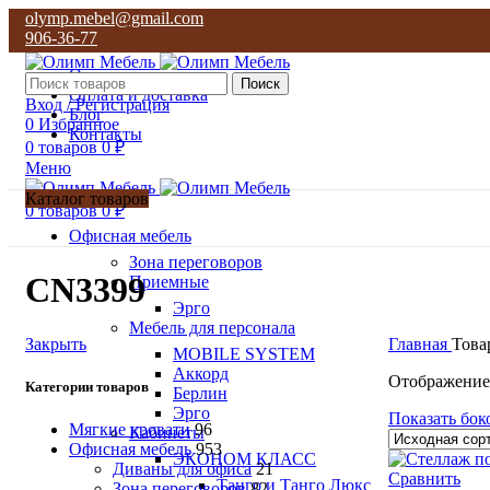
olymp.mebel@gmail.com
906-36-77
О нас
Поиск
Оплата и доставка
Вход / Регистрация
Блог
0
Избранное
Контакты
0
товаров
0
₽
Меню
Каталог товаров
0
товаров
0
₽
Офисная мебель
Зона переговоров
CN3399
Приемные
Эрго
Мебель для персонала
Закрыть
Главная
Това
MOBILE SYSTEM
Аккорд
Отображение
Категории товаров
Берлин
Эрго
Показать бок
Мягкие кровати
96
Кабинеты
Офисная мебель
953
ЭКОНОМ КЛАСС
Диваны для офиса
21
Сравнить
Танго и Танго Люкс
Зона переговоров
82