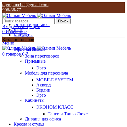
olymp.mebel@gmail.com
906-36-77
О нас
Поиск
Оплата и доставка
Вход / Регистрация
Блог
0
Избранное
Контакты
0
товаров
0
₽
Каталог товаров
Меню
olymp.mebel@gmail.com
Офисная мебель
906-36-77
0
товаров
0
₽
Зона переговоров
Приемные
Эрго
Мебель для персонала
MOBILE SYSTEM
Аккорд
Берлин
Эрго
Кабинеты
ЭКОНОМ КЛАСС
Танго и Танго Люкс
Диваны для офиса
Кресла и стулья