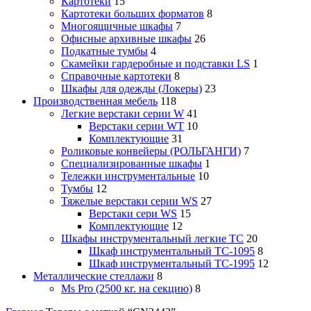
Картотеки
15
Картотеки больших форматов
8
Многоящичные шкафы
7
Офисные архивные шкафы
26
Подкатные тумбы
4
Скамейки гардеробные и подставки LS
1
Справочные картотеки
8
Шкафы для одежды (Локеры)
23
Производственная мебель
118
Легкие верстаки серии W
41
Верстаки серии WT
10
Комплектующие
31
Роликовые конвейеры (РОЛЬГАНГИ)
7
Специализированные шкафы
1
Тележки инструментальные
10
Тумбы
12
Тяжелые верстаки серии WS
27
Верстаки сери WS
15
Комплектующие
12
Шкафы инструментальный легкие ТС
20
Шкаф инструментальный TC-1095
8
Шкаф инструментальный TC-1995
12
Металлические стеллажи
8
Ms Pro (2500 кг. на секцию)
8