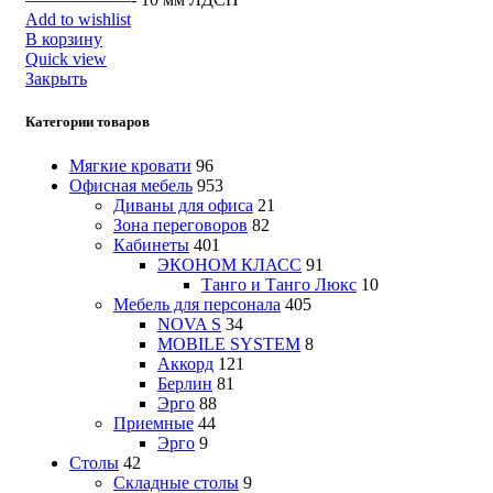
Add to wishlist
В корзину
Quick view
Закрыть
Категории товаров
Мягкие кровати
96
Офисная мебель
953
Диваны для офиса
21
Зона переговоров
82
Кабинеты
401
ЭКОНОМ КЛАСС
91
Танго и Танго Люкс
10
Мебель для персонала
405
NOVA S
34
MOBILE SYSTEM
8
Аккорд
121
Берлин
81
Эрго
88
Приемные
44
Эрго
9
Столы
42
Складные столы
9