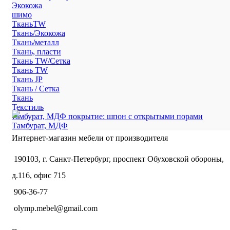
Экокожа
шимо
ТканьTW
Ткань/Экокожа
Ткань/металл
Ткань, пласти
Ткань TW/Сетка
Ткань TW
Ткань JP
Ткань / Сетка
Ткань
Текстиль
тамбурат, МДФ покрытие: шпон с открытыми порами
Тамбурат, МДФ
Интернет-магазин мебели от производителя
190103, г. Санкт-Петербург, проспект Обуховской обороны,
д.116, офис 715
906-36-77
olymp.mebel@gmail.com