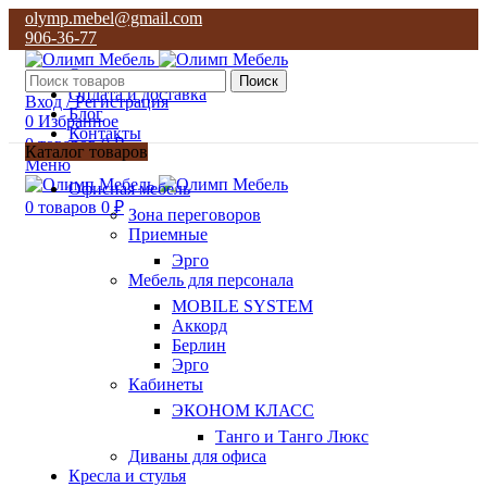
olymp.mebel@gmail.com
906-36-77
О нас
Поиск
Оплата и доставка
Вход / Регистрация
Блог
0
Избранное
Контакты
0
товаров
0
₽
Каталог товаров
Меню
olymp.mebel@gmail.com
Офисная мебель
906-36-77
0
товаров
0
₽
Зона переговоров
Приемные
Эрго
Мебель для персонала
MOBILE SYSTEM
Аккорд
Берлин
Эрго
Кабинеты
ЭКОНОМ КЛАСС
Танго и Танго Люкс
Диваны для офиса
Кресла и стулья