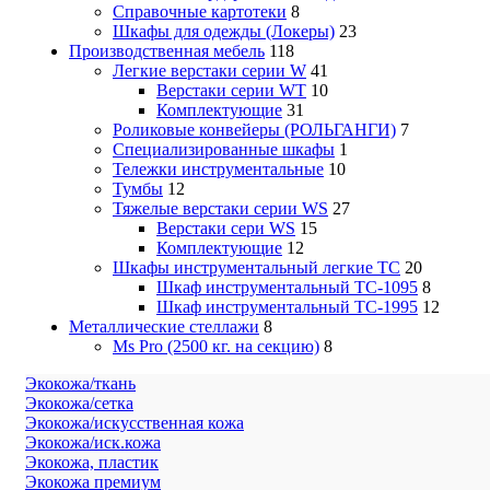
Справочные картотеки
8
Шкафы для одежды (Локеры)
23
Производственная мебель
118
Легкие верстаки серии W
41
Верстаки серии WT
10
Комплектующие
31
Роликовые конвейеры (РОЛЬГАНГИ)
7
Специализированные шкафы
1
Тележки инструментальные
10
Тумбы
12
Тяжелые верстаки серии WS
27
Верстаки сери WS
15
Комплектующие
12
Шкафы инструментальный легкие ТС
20
Шкаф инструментальный TC-1095
8
Шкаф инструментальный TC-1995
12
Металлические стеллажи
8
Ms Pro (2500 кг. на секцию)
8
Экокожа/ткань
Экокожа/сетка
Экокожа/искусственная кожа
Экокожа/иск.кожа
Экокожа, пластик
Экокожа премиум