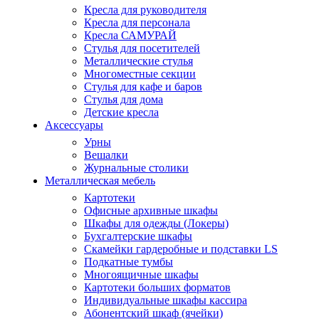
Кресла для руководителя
Кресла для персонала
Кресла САМУРАЙ
Стулья для посетителей
Металлические стулья
Многоместные секции
Стулья для кафе и баров
Стулья для дома
Детские кресла
Аксессуары
Урны
Вешалки
Журнальные столики
Металлическая мебель
Картотеки
Офисные архивные шкафы
Шкафы для одежды (Локеры)
Бухгалтерские шкафы
Скамейки гардеробные и подставки LS
Подкатные тумбы
Многоящичные шкафы
Картотеки больших форматов
Индивидуальные шкафы кассира
Абонентский шкаф (ячейки)