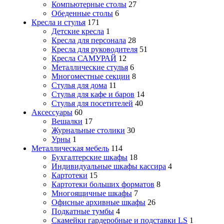
Компьютерные столы
27
Обеденные столы
6
Кресла и стулья
171
Детские кресла
1
Кресла для персонала
28
Кресла для руководителя
51
Кресла САМУРАЙ
12
Металлические стулья
6
Многоместные секции
8
Стулья для дома
11
Стулья для кафе и баров
14
Стулья для посетителей
40
Аксессуары
60
Вешалки
17
Журнальные столики
30
Урны
1
Металлическая мебель
114
Бухгалтерские шкафы
18
Индивидуальные шкафы кассира
4
Картотеки
15
Картотеки больших форматов
8
Многоящичные шкафы
7
Офисные архивные шкафы
26
Подкатные тумбы
4
Скамейки гардеробные и подставки LS
1