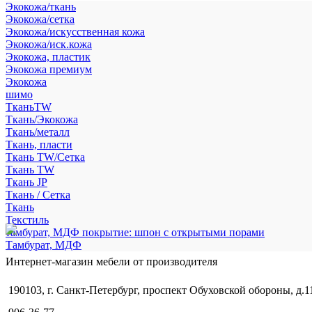
Экокожа/ткань
Экокожа/сетка
Экокожа/искусственная кожа
Экокожа/иск.кожа
Экокожа, пластик
Экокожа премиум
Экокожа
шимо
ТканьTW
Ткань/Экокожа
Ткань/металл
Ткань, пласти
Ткань TW/Сетка
Ткань TW
Ткань JP
Ткань / Сетка
Ткань
Текстиль
тамбурат, МДФ покрытие: шпон с открытыми порами
Тамбурат, МДФ
Интернет-магазин мебели от производителя
190103, г. Санкт-Петербург, проспект Обуховской обороны, д.1