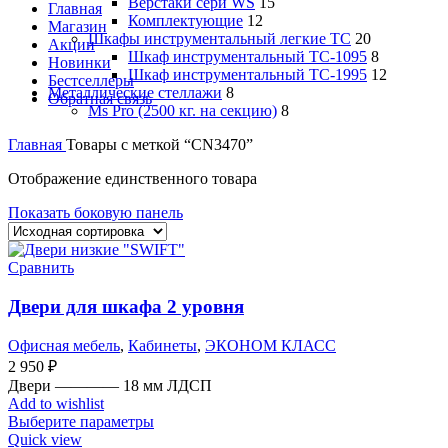
Верстаки сери WS
15
Главная
Комплектующие
12
Магазин
Шкафы инструментальный легкие ТС
20
Акции
Шкаф инструментальный TC-1095
8
Новинки
Шкаф инструментальный TC-1995
12
Бестселлеры
Металлические стеллажи
8
Обратная связь
Ms Pro (2500 кг. на секцию)
8
Главная
Товары с меткой “CN3470”
Отображение единственного товара
Показать боковую панель
Сравнить
Двери для шкафа 2 уровня
Офисная мебель
,
Кабинеты
,
ЭКОНОМ КЛАСС
2 950
₽
Двери ———— 18 мм ЛДСП
Add to wishlist
Выберите параметры
Quick view