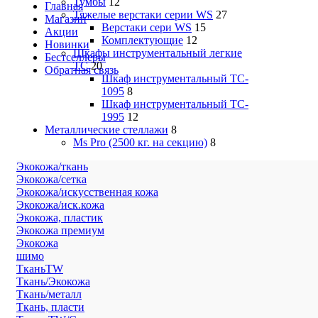
Тумбы
12
Главная
Тяжелые верстаки серии WS
27
Магазин
Верстаки сери WS
15
Акции
Комплектующие
12
Новинки
Шкафы инструментальный легкие
Бестселлеры
ТС
20
Обратная связь
Шкаф инструментальный TC-
1095
8
Шкаф инструментальный TC-
1995
12
Металлические стеллажи
8
Ms Pro (2500 кг. на секцию)
8
Экокожа/ткань
Экокожа/сетка
Экокожа/искусственная кожа
Экокожа/иск.кожа
Экокожа, пластик
Экокожа премиум
Экокожа
шимо
ТканьTW
Ткань/Экокожа
Ткань/металл
Ткань, пласти