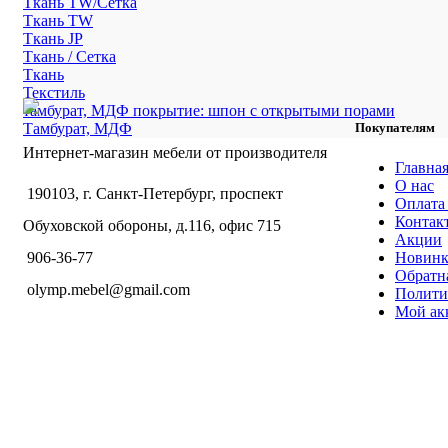
Ткань TW/Сетка
Ткань TW
Ткань JP
Ткань / Сетка
Ткань
Текстиль
тамбурат, МДФ покрытие: шпон с открытыми порами
Тамбурат, МДФ
Покупателям
Интернет-магазин мебели от производителя
Главна
О нас
190103, г. Санкт-Петербург, проспект
Оплата 
Контак
Обуховской обороны, д.116, офис 715
Акции
Новин
906-36-77
Обратна
olymp.mebel@gmail.com
Полити
Мой ак