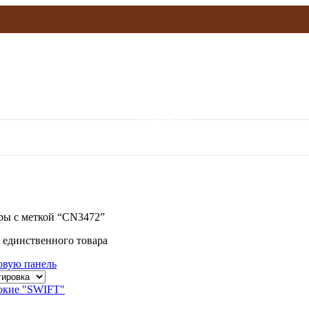
olymp.mebel@gmail.com
906-36-77
ры с меткой “CN3472”
 единственного товара
овую панель