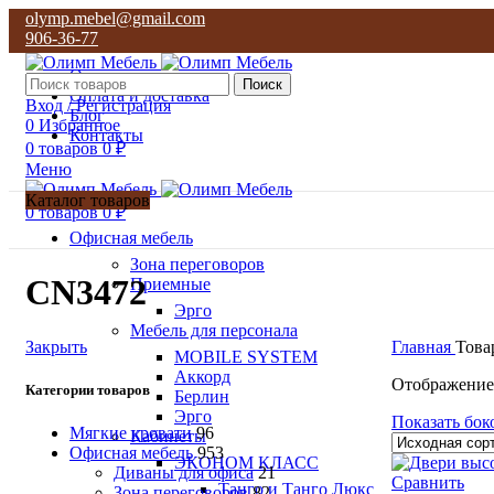
olymp.mebel@gmail.com
906-36-77
О нас
Поиск
Оплата и доставка
Вход / Регистрация
Блог
0
Избранное
Контакты
0
товаров
0
₽
Меню
Каталог товаров
0
товаров
0
₽
Офисная мебель
Зона переговоров
CN3472
Приемные
Эрго
Мебель для персонала
Закрыть
Главная
Това
MOBILE SYSTEM
Аккорд
Отображение
Категории товаров
Берлин
Эрго
Показать бок
Мягкие кровати
96
Кабинеты
Офисная мебель
953
ЭКОНОМ КЛАСС
Диваны для офиса
21
Сравнить
Танго и Танго Люкс
Зона переговоров
82