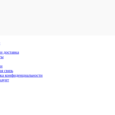
я
и доставка
ты
ки
я связь
ка конфиденциальности
каунт