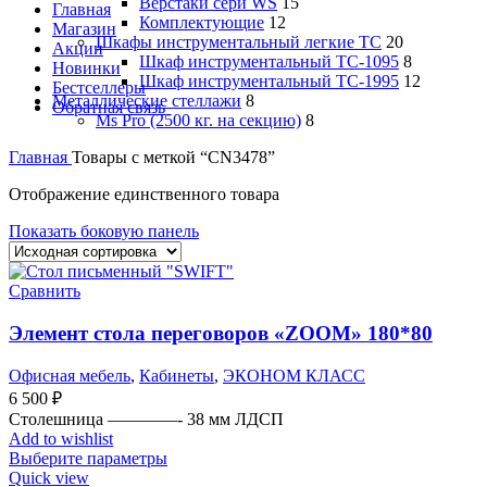
Верстаки сери WS
15
Главная
Комплектующие
12
Магазин
Шкафы инструментальный легкие ТС
20
Акции
Шкаф инструментальный TC-1095
8
Новинки
Шкаф инструментальный TC-1995
12
Бестселлеры
Металлические стеллажи
8
Обратная связь
Ms Pro (2500 кг. на секцию)
8
Главная
Товары с меткой “CN3478”
Отображение единственного товара
Показать боковую панель
Сравнить
Элемент стола переговоров «ZOOM» 180*80
Офисная мебель
,
Кабинеты
,
ЭКОНОМ КЛАСС
6 500
₽
Столешница ————- 38 мм ЛДСП
Add to wishlist
Выберите параметры
Quick view