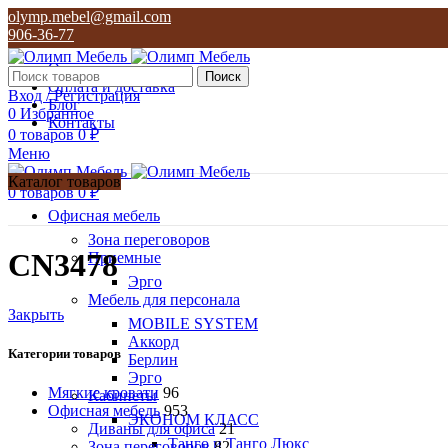
olymp.mebel@gmail.com
906-36-77
О нас
Поиск
Оплата и доставка
Вход / Регистрация
Блог
0
Избранное
Контакты
0
товаров
0
₽
Меню
Каталог товаров
0
товаров
0
₽
Офисная мебель
Зона переговоров
CN3478
Приемные
Эрго
Мебель для персонала
Закрыть
MOBILE SYSTEM
Аккорд
Категории товаров
Берлин
Эрго
Мягкие кровати
96
Кабинеты
Офисная мебель
953
ЭКОНОМ КЛАСС
Диваны для офиса
21
Танго и Танго Люкс
Зона переговоров
82