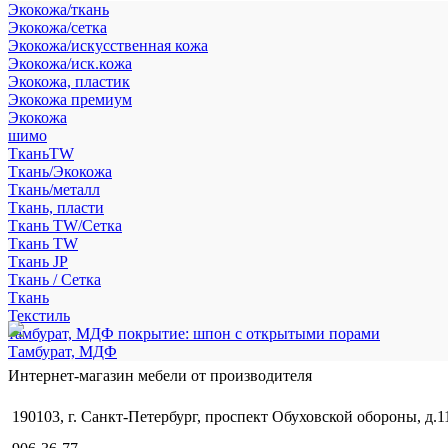
Экокожа/ткань
Экокожа/сетка
Экокожа/искусственная кожа
Экокожа/иск.кожа
Экокожа, пластик
Экокожа премиум
Экокожа
шимо
ТканьTW
Ткань/Экокожа
Ткань/металл
Ткань, пласти
Ткань TW/Сетка
Ткань TW
Ткань JP
Ткань / Сетка
Ткань
Текстиль
тамбурат, МДФ покрытие: шпон с открытыми порами
Тамбурат, МДФ
Интернет-магазин мебели от производителя
190103, г. Санкт-Петербург, проспект Обуховской обороны, д.1