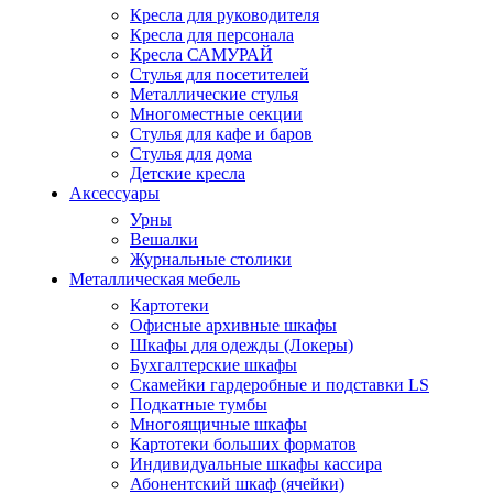
Кресла для руководителя
Кресла для персонала
Кресла САМУРАЙ
Стулья для посетителей
Металлические стулья
Многоместные секции
Стулья для кафе и баров
Стулья для дома
Детские кресла
Аксессуары
Урны
Вешалки
Журнальные столики
Металлическая мебель
Картотеки
Офисные архивные шкафы
Шкафы для одежды (Локеры)
Бухгалтерские шкафы
Скамейки гардеробные и подставки LS
Подкатные тумбы
Многоящичные шкафы
Картотеки больших форматов
Индивидуальные шкафы кассира
Абонентский шкаф (ячейки)