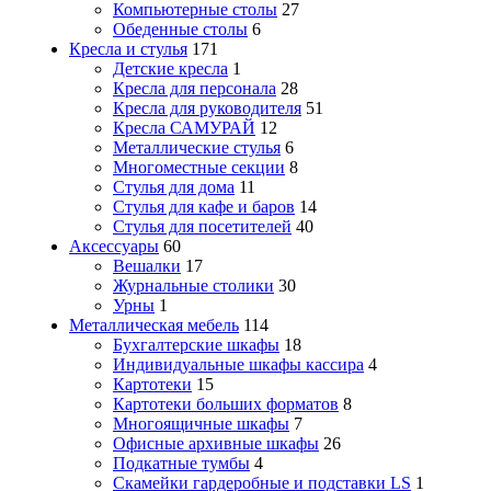
Компьютерные столы
27
Обеденные столы
6
Кресла и стулья
171
Детские кресла
1
Кресла для персонала
28
Кресла для руководителя
51
Кресла САМУРАЙ
12
Металлические стулья
6
Многоместные секции
8
Стулья для дома
11
Стулья для кафе и баров
14
Стулья для посетителей
40
Аксессуары
60
Вешалки
17
Журнальные столики
30
Урны
1
Металлическая мебель
114
Бухгалтерские шкафы
18
Индивидуальные шкафы кассира
4
Картотеки
15
Картотеки больших форматов
8
Многоящичные шкафы
7
Офисные архивные шкафы
26
Подкатные тумбы
4
Скамейки гардеробные и подставки LS
1