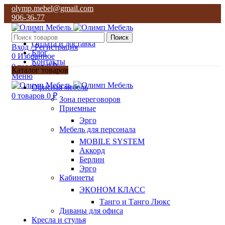
olymp.mebel@gmail.com
906-36-77
О нас
Поиск
Оплата и доставка
Вход / Регистрация
Блог
0
Избранное
Контакты
0
товаров
0
₽
Каталог товаров
Меню
olymp.mebel@gmail.com
Офисная мебель
906-36-77
0
товаров
0
₽
Зона переговоров
Приемные
Эрго
Мебель для персонала
MOBILE SYSTEM
Аккорд
Берлин
Эрго
Кабинеты
ЭКОНОМ КЛАСС
Танго и Танго Люкс
Диваны для офиса
Кресла и стулья