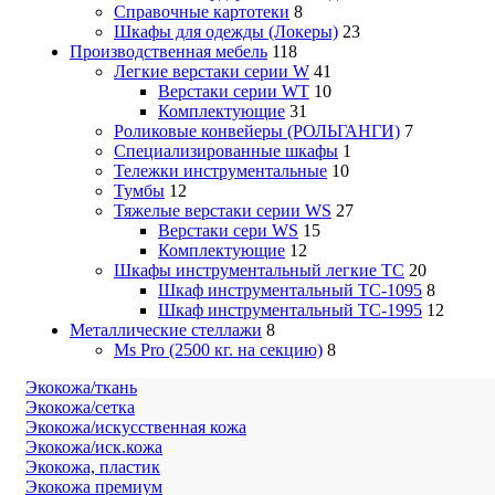
Справочные картотеки
8
Шкафы для одежды (Локеры)
23
Производственная мебель
118
Легкие верстаки серии W
41
Верстаки серии WT
10
Комплектующие
31
Роликовые конвейеры (РОЛЬГАНГИ)
7
Специализированные шкафы
1
Тележки инструментальные
10
Тумбы
12
Тяжелые верстаки серии WS
27
Верстаки сери WS
15
Комплектующие
12
Шкафы инструментальный легкие ТС
20
Шкаф инструментальный TC-1095
8
Шкаф инструментальный TC-1995
12
Металлические стеллажи
8
Ms Pro (2500 кг. на секцию)
8
Экокожа/ткань
Экокожа/сетка
Экокожа/искусственная кожа
Экокожа/иск.кожа
Экокожа, пластик
Экокожа премиум