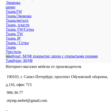
Экокожа
шимо
ТканьTW
Ткань/Экокожа
Ткань/металл
Ткань, пласти
Ткань TW/Сетка
Ткань TW
Ткань JP
Ткань / Сетка
Ткань
Текстиль
тамбурат, МДФ покрытие: шпон с открытыми порами
Тамбурат, МДФ
Интернет-магазин мебели от производителя
190103, г. Санкт-Петербург, проспект Обуховской обороны,
д.116, офис 715
906-36-77
olymp.mebel@gmail.com