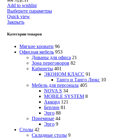
Add to wishlist
Выберите параметры
Quick view
Закрыть
Категории товаров
Мягкие кровати
96
Офисная мебель
953
Диваны для офиса
21
Зона переговоров
82
Кабинеты
401
ЭКОНОМ КЛАСС
91
Танго и Танго Люкс
10
Мебель для персонала
405
NOVA S
34
MOBILE SYSTEM
8
Аккорд
121
Берлин
81
Эрго
88
Приемные
44
Эрго
9
Столы
42
Складные столы
9