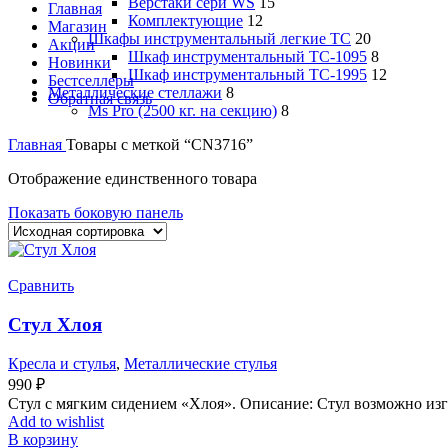
Верстаки сери WS
15
Главная
Комплектующие
12
Магазин
Шкафы инструментальный легкие ТС
20
Акции
Шкаф инструментальный TC-1095
8
Новинки
Шкаф инструментальный TC-1995
12
Бестселлеры
Металлические стеллажи
8
Обратная связь
Ms Pro (2500 кг. на секцию)
8
Главная
Товары с меткой “CN3716”
Отображение единственного товара
Показать боковую панель
Сравнить
Стул Хлоя
Кресла и стулья
,
Металлические стулья
990
₽
Стул с мягким сидением «Хлоя». Описание: Стул возможно изг
Add to wishlist
В корзину