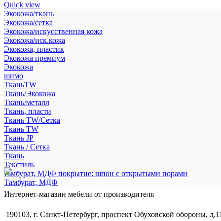
Quick view
Экокожа/ткань
Экокожа/сетка
Экокожа/искусственная кожа
Экокожа/иск.кожа
Экокожа, пластик
Экокожа премиум
Экокожа
шимо
ТканьTW
Ткань/Экокожа
Ткань/металл
Ткань, пласти
Ткань TW/Сетка
Ткань TW
Ткань JP
Ткань / Сетка
Ткань
Текстиль
тамбурат, МДФ покрытие: шпон с открытыми порами
Тамбурат, МДФ
Интернет-магазин мебели от производителя
190103, г. Санкт-Петербург, проспект Обуховской обороны, д.1