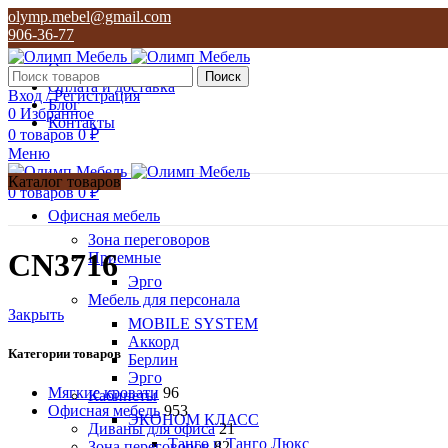
olymp.mebel@gmail.com
906-36-77
О нас
Поиск
Оплата и доставка
Вход / Регистрация
Блог
0
Избранное
Контакты
0
товаров
0
₽
Меню
Каталог товаров
0
товаров
0
₽
Офисная мебель
Зона переговоров
CN3716
Приемные
Эрго
Мебель для персонала
Закрыть
MOBILE SYSTEM
Аккорд
Категории товаров
Берлин
Эрго
Мягкие кровати
96
Кабинеты
Офисная мебель
953
ЭКОНОМ КЛАСС
Диваны для офиса
21
Танго и Танго Люкс
Зона переговоров
82