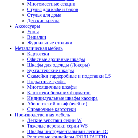
Многоместные секции
Стулья для кафе и баров
Стулья для дома
Детские кресла
Аксессуары
Урны
Вешалки
Журнальные столики
Металлическая мебель
Картотеки
Офисные архивные шкафы
Шкафы для одежды (Локеры)
Бухгалтерские шкафы
Скамейки гардеробные и подставки LS
Подкатные тумбы
Многоящичные шкафы
Картотеки больших форматов
Индивидуальные шкафы кассира
Абонентский шкаф (ячейки)
Справочные картотеки
Производственная мебель
Легкие верстаки серии W
Тяжелые верстаки серии WS
Шкафы инструментальный легкие ТС
Роликовые конвейеры (РОЛЬГАНГИ)