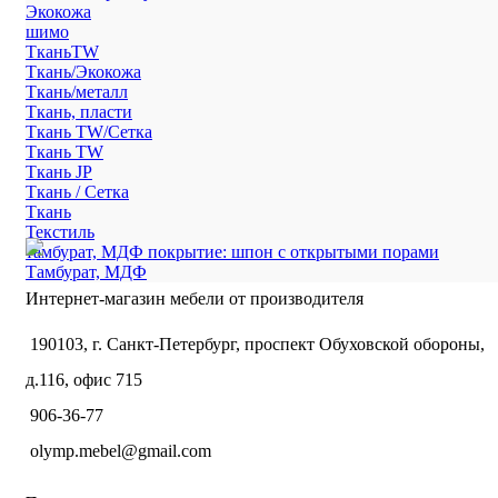
Экокожа
шимо
ТканьTW
Ткань/Экокожа
Ткань/металл
Ткань, пласти
Ткань TW/Сетка
Ткань TW
Ткань JP
Ткань / Сетка
Ткань
Текстиль
тамбурат, МДФ покрытие: шпон с открытыми порами
Тамбурат, МДФ
Интернет-магазин мебели от производителя
190103, г. Санкт-Петербург, проспект Обуховской обороны,
д.116, офис 715
906-36-77
olymp.mebel@gmail.com