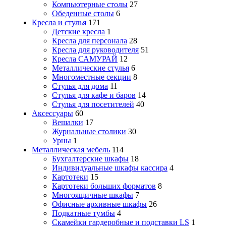
Компьютерные столы
27
Обеденные столы
6
Кресла и стулья
171
Детские кресла
1
Кресла для персонала
28
Кресла для руководителя
51
Кресла САМУРАЙ
12
Металлические стулья
6
Многоместные секции
8
Стулья для дома
11
Стулья для кафе и баров
14
Стулья для посетителей
40
Аксессуары
60
Вешалки
17
Журнальные столики
30
Урны
1
Металлическая мебель
114
Бухгалтерские шкафы
18
Индивидуальные шкафы кассира
4
Картотеки
15
Картотеки больших форматов
8
Многоящичные шкафы
7
Офисные архивные шкафы
26
Подкатные тумбы
4
Скамейки гардеробные и подставки LS
1