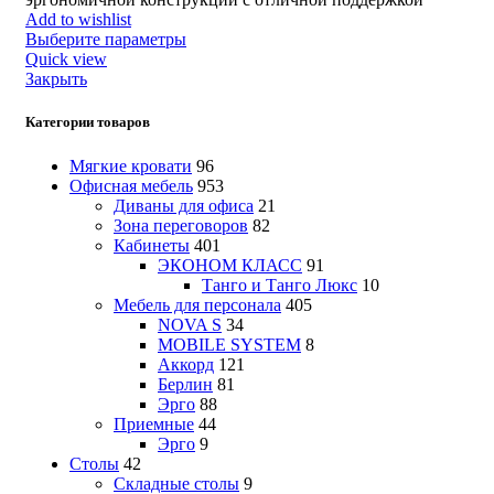
Add to wishlist
Выберите параметры
Quick view
Закрыть
Категории товаров
Мягкие кровати
96
Офисная мебель
953
Диваны для офиса
21
Зона переговоров
82
Кабинеты
401
ЭКОНОМ КЛАСС
91
Танго и Танго Люкс
10
Мебель для персонала
405
NOVA S
34
MOBILE SYSTEM
8
Аккорд
121
Берлин
81
Эрго
88
Приемные
44
Эрго
9
Столы
42
Складные столы
9