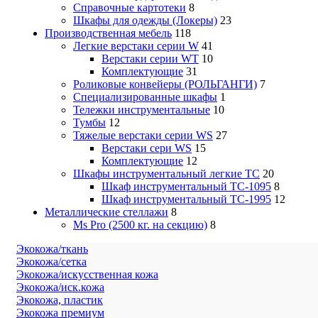
Справочные картотеки
8
Шкафы для одежды (Локеры)
23
Производственная мебель
118
Легкие верстаки серии W
41
Верстаки серии WT
10
Комплектующие
31
Роликовые конвейеры (РОЛЬГАНГИ)
7
Специализированные шкафы
1
Тележки инструментальные
10
Тумбы
12
Тяжелые верстаки серии WS
27
Верстаки сери WS
15
Комплектующие
12
Шкафы инструментальный легкие ТС
20
Шкаф инструментальный TC-1095
8
Шкаф инструментальный TC-1995
12
Металлические стеллажи
8
Ms Pro (2500 кг. на секцию)
8
Экокожа/ткань
Экокожа/сетка
Экокожа/искусственная кожа
Экокожа/иск.кожа
Экокожа, пластик
Экокожа премиум