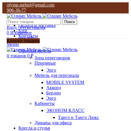
olymp.mebel@gmail.com
906-36-77
О нас
Поиск
Оплата и доставка
Вход / Регистрация
Блог
0
Избранное
Контакты
0
товаров
0
₽
Каталог товаров
Меню
olymp.mebel@gmail.com
Офисная мебель
906-36-77
0
товаров
0
₽
Зона переговоров
Приемные
Эрго
Мебель для персонала
MOBILE SYSTEM
Аккорд
Берлин
Эрго
Кабинеты
ЭКОНОМ КЛАСС
Танго и Танго Люкс
Диваны для офиса
Кресла и стулья