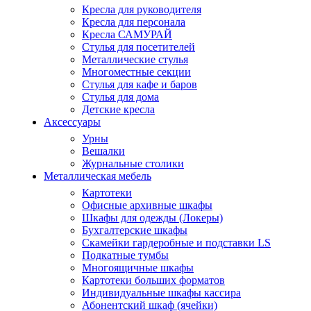
Кресла для руководителя
Кресла для персонала
Кресла САМУРАЙ
Стулья для посетителей
Металлические стулья
Многоместные секции
Стулья для кафе и баров
Стулья для дома
Детские кресла
Аксессуары
Урны
Вешалки
Журнальные столики
Металлическая мебель
Картотеки
Офисные архивные шкафы
Шкафы для одежды (Локеры)
Бухгалтерские шкафы
Скамейки гардеробные и подставки LS
Подкатные тумбы
Многоящичные шкафы
Картотеки больших форматов
Индивидуальные шкафы кассира
Абонентский шкаф (ячейки)