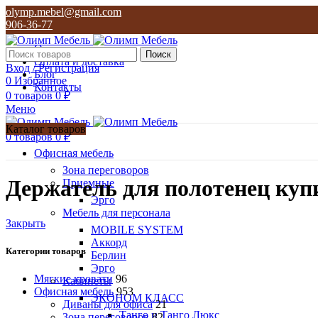
olymp.mebel@gmail.com
906-36-77
О нас
Поиск
Оплата и доставка
Вход / Регистрация
Блог
0
Избранное
Контакты
0
товаров
0
₽
Меню
Каталог товаров
0
товаров
0
₽
Офисная мебель
Зона переговоров
Держатель для полотенец куп
Приемные
Эрго
Мебель для персонала
Закрыть
MOBILE SYSTEM
Аккорд
Категории товаров
Берлин
Эрго
Мягкие кровати
96
Кабинеты
Офисная мебель
953
ЭКОНОМ КЛАСС
Диваны для офиса
21
Танго и Танго Люкс
Зона переговоров
82