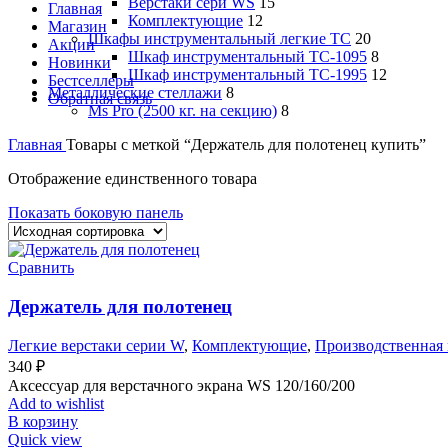
Верстаки сери WS
15
Главная
Комплектующие
12
Магазин
Шкафы инструментальный легкие ТС
20
Акции
Шкаф инструментальный TC-1095
8
Новинки
Шкаф инструментальный TC-1995
12
Бестселлеры
Металлические стеллажи
8
Обратная связь
Ms Pro (2500 кг. на секцию)
8
Главная
Товары с меткой “Держатель для полотенец купить”
Отображение единственного товара
Показать боковую панель
Сравнить
Держатель для полотенец
Легкие верстаки серии W
,
Комплектующие
,
Производственная 
340
₽
Аксессуар для верстачного экрана WS 120/160/200
Add to wishlist
В корзину
Quick view