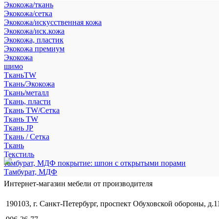
Экокожа/ткань
Экокожа/сетка
Экокожа/искусственная кожа
Экокожа/иск.кожа
Экокожа, пластик
Экокожа премиум
Экокожа
шимо
ТканьTW
Ткань/Экокожа
Ткань/металл
Ткань, пласти
Ткань TW/Сетка
Ткань TW
Ткань JP
Ткань / Сетка
Ткань
Текстиль
тамбурат, МДФ покрытие: шпон с открытыми порами
Тамбурат, МДФ
Интернет-магазин мебели от производителя
190103, г. Санкт-Петербург, проспект Обуховской обороны, д.1