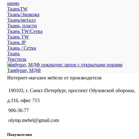
шимо
ТканьTW
Ткань/Экокожа
Ткань/металл
Ткань, пласти
Ткань TW/Сетка
Ткань TW
Ткань JP
Ткань / Сетка
Ткань
Текстиль
тамбурат, МДФ покрытие: шпон с открытыми порами
Тамбурат, МДФ
Интернет-магазин мебели от производителя
190103, г. Санкт-Петербург, проспект Обуховской обороны,
д.116, офис 715
906-36-77
olymp.mebel@gmail.com
Покупателям