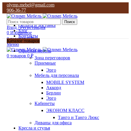
olymp.mebel@gmail.com
906-36-77
О нас
Поиск
Оплата и доставка
Вход / Регистрация
Блог
0
Избранное
Контакты
0
товаров
0
₽
Каталог товаров
Меню
olymp.mebel@gmail.com
Офисная мебель
906-36-77
0
товаров
0
₽
Зона переговоров
Приемные
Эрго
Мебель для персонала
MOBILE SYSTEM
Аккорд
Берлин
Эрго
Кабинеты
ЭКОНОМ КЛАСС
Танго и Танго Люкс
Диваны для офиса
Кресла и стулья