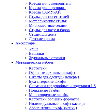
Кресла для руководителя
Кресла для персонала
Кресла САМУРАЙ
Стулья для посетителей
Металлические стулья
Многоместные секции
Стулья для кафе и баров
Стулья для дома
Детские кресла
Аксессуары
Урны
Вешалки
Журнальные столики
Металлическая мебель
Картотеки
Офисные архивные шкафы
Шкафы для одежды (Локеры)
Бухгалтерские шкафы
Скамейки гардеробные и подставки LS
Подкатные тумбы
Многоящичные шкафы
Картотеки больших форматов
Индивидуальные шкафы кассира
Абонентский шкаф (ячейки)