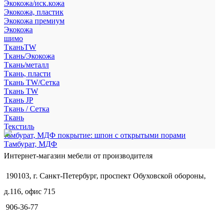
Экокожа/иск.кожа
Экокожа, пластик
Экокожа премиум
Экокожа
шимо
ТканьTW
Ткань/Экокожа
Ткань/металл
Ткань, пласти
Ткань TW/Сетка
Ткань TW
Ткань JP
Ткань / Сетка
Ткань
Текстиль
тамбурат, МДФ покрытие: шпон с открытыми порами
Тамбурат, МДФ
Интернет-магазин мебели от производителя
190103, г. Санкт-Петербург, проспект Обуховской обороны,
д.116, офис 715
906-36-77