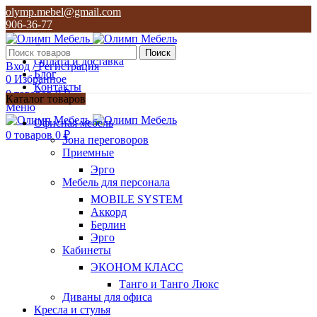
olymp.mebel@gmail.com
906-36-77
О нас
Поиск
Оплата и доставка
Вход / Регистрация
Блог
0
Избранное
Контакты
0
товаров
0
₽
Каталог товаров
Меню
olymp.mebel@gmail.com
Офисная мебель
906-36-77
0
товаров
0
₽
Зона переговоров
Приемные
Эрго
Мебель для персонала
MOBILE SYSTEM
Аккорд
Берлин
Эрго
Кабинеты
ЭКОНОМ КЛАСС
Танго и Танго Люкс
Диваны для офиса
Кресла и стулья