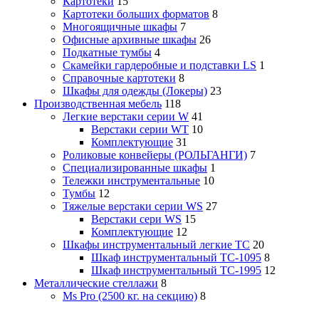
Картотеки
15
Картотеки больших форматов
8
Многоящичные шкафы
7
Офисные архивные шкафы
26
Подкатные тумбы
4
Скамейки гардеробные и подставки LS
1
Справочные картотеки
8
Шкафы для одежды (Локеры)
23
Производственная мебель
118
Легкие верстаки серии W
41
Верстаки серии WT
10
Комплектующие
31
Роликовые конвейеры (РОЛЬГАНГИ)
7
Специализированные шкафы
1
Тележки инструментальные
10
Тумбы
12
Тяжелые верстаки серии WS
27
Верстаки сери WS
15
Комплектующие
12
Шкафы инструментальный легкие ТС
20
Шкаф инструментальный TC-1095
8
Шкаф инструментальный TC-1995
12
Металлические стеллажи
8
Ms Pro (2500 кг. на секцию)
8