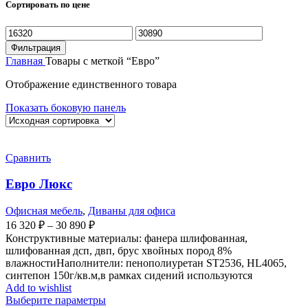
Сортировать по цене
Минимальная
Максимальная
цена
цена
Фильтрация
Главная
Товары с меткой “Евро”
Отображение единственного товара
Показать боковую панель
Сравнить
Евро Люкс
Офисная мебель
,
Диваны для офиса
16 320
₽
–
30 890
₽
Конструктивные материалы: фанера шлифованная,
шлифованная дсп, двп, брус хвойных пород 8%
влажностиНаполнители: пенополиуретан ST2536, HL4065,
синтепон 150г/кв.м,в рамках сидений используются
Add to wishlist
Выберите параметры