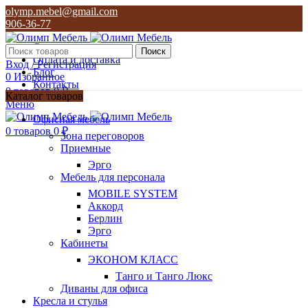
olymp.mebel@gmail.com
906-36-77
О нас
Поиск
Оплата и доставка
Вход / Регистрация
Блог
0
Избранное
Контакты
0
товаров
0
₽
Каталог товаров
Меню
olymp.mebel@gmail.com
Офисная мебель
906-36-77
0
товаров
0
₽
Зона переговоров
Приемные
Эрго
Мебель для персонала
MOBILE SYSTEM
Аккорд
Берлин
Эрго
Кабинеты
ЭКОНОМ КЛАСС
Танго и Танго Люкс
Диваны для офиса
Кресла и стулья