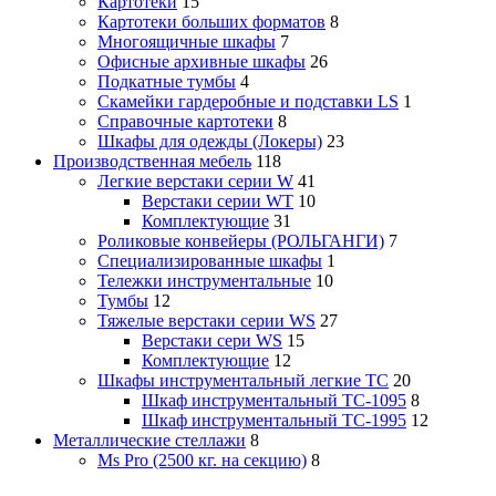
Картотеки
15
Картотеки больших форматов
8
Многоящичные шкафы
7
Офисные архивные шкафы
26
Подкатные тумбы
4
Скамейки гардеробные и подставки LS
1
Справочные картотеки
8
Шкафы для одежды (Локеры)
23
Производственная мебель
118
Легкие верстаки серии W
41
Верстаки серии WT
10
Комплектующие
31
Роликовые конвейеры (РОЛЬГАНГИ)
7
Специализированные шкафы
1
Тележки инструментальные
10
Тумбы
12
Тяжелые верстаки серии WS
27
Верстаки сери WS
15
Комплектующие
12
Шкафы инструментальный легкие ТС
20
Шкаф инструментальный TC-1095
8
Шкаф инструментальный TC-1995
12
Металлические стеллажи
8
Ms Pro (2500 кг. на секцию)
8