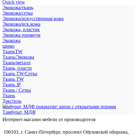
Quick view
Экокожа/ткань
Экокожа/сетка
Экокожа/искусственная кожа
Экокожа/иск.кожа
Экокожа, пластик
Экокожа премиум
Экокожа
шимо
ТканьTW
Ткань/Экокожа
Ткань/металл
Ткань, пласти
Ткань TW/Сетка
Ткань TW
Ткань JP
Ткань / Сетка
Ткань
Текстиль
тамбурат, МДФ покрытие: шпон с открытыми порами
Тамбурат, МДФ
Интернет-магазин мебели от производителя
190103, г. Санкт-Петербург, проспект Обуховской обороны,