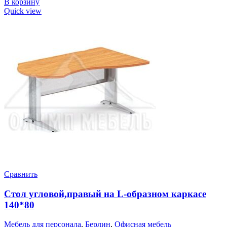
В корзину
Quick view
Сравнить
Стол угловой,правый на L-образном каркасе
140*80
Мебель для персонала
,
Берлин
,
Офисная мебель