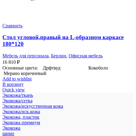
Сравнить
Стол угловой,правый на L-образном каркасе
180*120
Мебель для персонала
,
Берлин
,
Офисная мебель
16 810
₽
Основные цвета: Дрфтвуд Кокоболо
Мерано коричневый
Add to wishlist
В корзину
Quick view
Экокожа/ткань
Экокожа/сетка
Экокожа/искусственная кожа
Экокожа/иск.кожа
Экокожа, пластик
Экокожа премиум
Экокожа
шимо