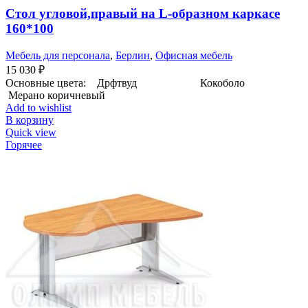
Стол угловой,правый на L-образном каркасе
160*100
Мебель для персонала
,
Берлин
,
Офисная мебель
15 030
₽
Основные цвета: Дрфтвуд Кокоболо
Мерано коричневый
Add to wishlist
В корзину
Quick view
Горячее