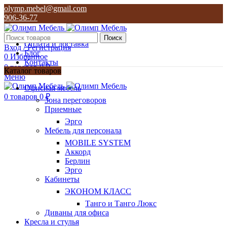
olymp.mebel@gmail.com
906-36-77
О нас
Поиск
Оплата и доставка
Вход / Регистрация
Блог
0
Избранное
Контакты
0
товаров
0
₽
Каталог товаров
Меню
olymp.mebel@gmail.com
Офисная мебель
906-36-77
0
товаров
0
₽
Зона переговоров
Приемные
Эрго
Мебель для персонала
MOBILE SYSTEM
Аккорд
Берлин
Эрго
Кабинеты
ЭКОНОМ КЛАСС
Танго и Танго Люкс
Диваны для офиса
Кресла и стулья