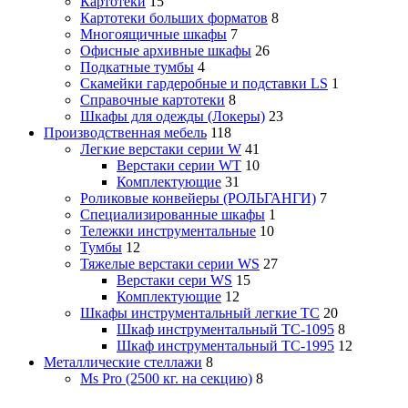
Картотеки
15
Картотеки больших форматов
8
Многоящичные шкафы
7
Офисные архивные шкафы
26
Подкатные тумбы
4
Скамейки гардеробные и подставки LS
1
Справочные картотеки
8
Шкафы для одежды (Локеры)
23
Производственная мебель
118
Легкие верстаки серии W
41
Верстаки серии WT
10
Комплектующие
31
Роликовые конвейеры (РОЛЬГАНГИ)
7
Специализированные шкафы
1
Тележки инструментальные
10
Тумбы
12
Тяжелые верстаки серии WS
27
Верстаки сери WS
15
Комплектующие
12
Шкафы инструментальный легкие ТС
20
Шкаф инструментальный TC-1095
8
Шкаф инструментальный TC-1995
12
Металлические стеллажи
8
Ms Pro (2500 кг. на секцию)
8