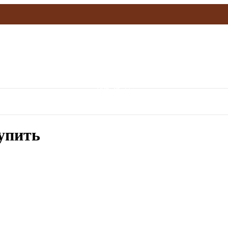
olymp.mebel@gmail.com
906-36-77
упить