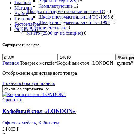
Верстаки сери WS
15
Главная
Комплектующие
12
Магазин
Шкафы инструментальный легкие ТС
20
Акции
Шкаф инструментальный TC-1095
8
Новинки
Шкаф инструментальный TC-1995
12
Бестселлеры
Металлические стеллажи
8
Обратная связь
Ms Pro (2500 кг. на секцию)
8
Сортировать по цене
Минимальная
Максимальная
Фильтра
цена
цена
Главная
Товары с меткой “Кофейный стол "LONDON" купить”
Отображение единственного товара
Показать боковую панель
Сравнить
Кофейный стол «LONDON»
Офисная мебель
,
Кабинеты
24 003
₽