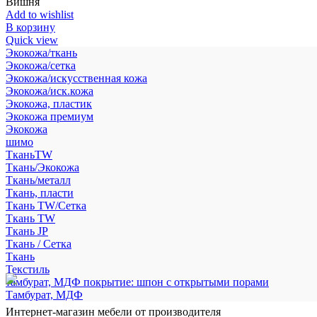
Вишня
Add to wishlist
В корзину
Quick view
Экокожа/ткань
Экокожа/сетка
Экокожа/искусственная кожа
Экокожа/иск.кожа
Экокожа, пластик
Экокожа премиум
Экокожа
шимо
ТканьTW
Ткань/Экокожа
Ткань/металл
Ткань, пласти
Ткань TW/Сетка
Ткань TW
Ткань JP
Ткань / Сетка
Ткань
Текстиль
тамбурат, МДФ покрытие: шпон с открытыми порами
Тамбурат, МДФ
Интернет-магазин мебели от производителя