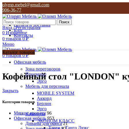
olymp.mebel@gmail.com
906-36-77
О нас
Поиск
Оплата и доставка
Вход / Регистрация
Блог
0
Избранное
Контакты
0
товаров
0
₽
Меню
Каталог товаров
0
товаров
0
₽
Офисная мебель
Зона переговоров
Кофейный стол "LONDON" к
Приемные
Эрго
Мебель для персонала
Закрыть
MOBILE SYSTEM
Аккорд
Категории товаров
Берлин
Эрго
Мягкие кровати
96
Кабинеты
Офисная мебель
953
ЭКОНОМ КЛАСС
Диваны для офиса
21
Танго и Танго Люкс
Зона переговоров
82