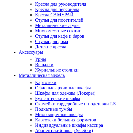
Кресла для руководителя
Кресла для персонала
Кресла САМУРАЙ
Стулья для посетителей
Металлические стулья
Многоместные секции
Стулья для кафе и баров
Стулья для дома
Детские кресла
Аксессуары
Урны
Вешалки
Журнальные столики
Металлическая мебель
Картотеки
Офисные архивные шкафы
Шкафы для одежды (Локеры)
Бухгалтерские шкафы
Скамейки гардеробные и подставки LS
Подкатные тумбы
Многоящичные шкафы
Картотеки больших форматов
Индивидуальные шкафы кассира
Абонентский шкаф (ячейки)