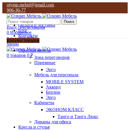
olymp.mebel@gmail.com
906-36-77
О нас
Поиск
Оплата и доставка
Вход / Регистрация
Блог
0
Избранное
Контакты
0
товаров
0
₽
Каталог товаров
Меню
olymp.mebel@gmail.com
Офисная мебель
906-36-77
0
товаров
0
₽
Зона переговоров
Приемные
Эрго
Мебель для персонала
MOBILE SYSTEM
Аккорд
Берлин
Эрго
Кабинеты
ЭКОНОМ КЛАСС
Танго и Танго Люкс
Диваны для офиса
Кресла и стулья