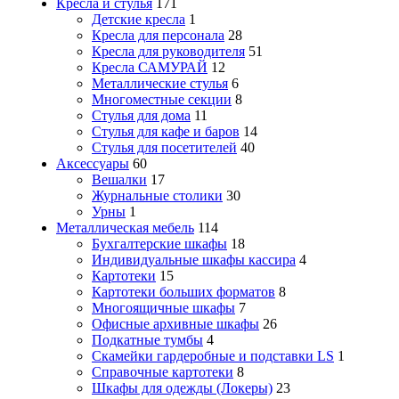
Кресла и стулья
171
Детские кресла
1
Кресла для персонала
28
Кресла для руководителя
51
Кресла САМУРАЙ
12
Металлические стулья
6
Многоместные секции
8
Стулья для дома
11
Стулья для кафе и баров
14
Стулья для посетителей
40
Аксессуары
60
Вешалки
17
Журнальные столики
30
Урны
1
Металлическая мебель
114
Бухгалтерские шкафы
18
Индивидуальные шкафы кассира
4
Картотеки
15
Картотеки больших форматов
8
Многоящичные шкафы
7
Офисные архивные шкафы
26
Подкатные тумбы
4
Скамейки гардеробные и подставки LS
1
Справочные картотеки
8
Шкафы для одежды (Локеры)
23