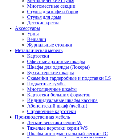
Металлические стулья
Многоместные секции
Стулья для кафе и баров
Стулья для дома
Детские кресла
Аксессуары
Урны
Вешалки
Журнальные столики
Металлическая мебель
Картотеки
Офисные архивные шкафы
Шкафы для одежды (Локеры)
Бухгалтерские шкафы
Скамейки гардеробные и подставки LS
Подкатные тумбы
Многоящичные шкафы
Картотеки больших форматов
Индивидуальные шкафы кассира
Абонентский шкаф (ячейки)
Справочные картотеки
Производственная мебель
Легкие верстаки серии W
Тяжелые верстаки серии WS
Шкафы инструментальный легкие ТС