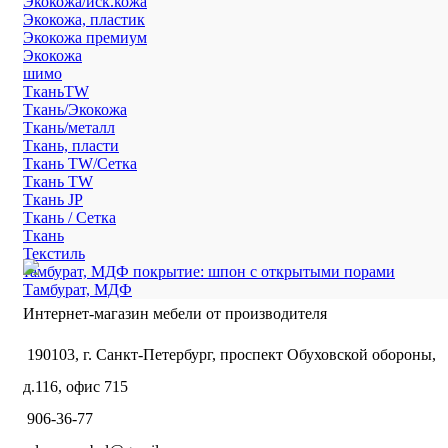
Экокожа/иск.кожа
Экокожа, пластик
Экокожа премиум
Экокожа
шимо
ТканьTW
Ткань/Экокожа
Ткань/металл
Ткань, пласти
Ткань TW/Сетка
Ткань TW
Ткань JP
Ткань / Сетка
Ткань
Текстиль
тамбурат, МДФ покрытие: шпон с открытыми порами
Тамбурат, МДФ
Интернет-магазин мебели от производителя
190103, г. Санкт-Петербург, проспект Обуховской обороны,
д.116, офис 715
906-36-77