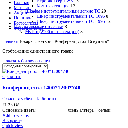
Верстаки сери WS
15
Главная
Комплектующие
12
Магазин
Шкафы инструментальный легкие ТС
20
Акции
Шкаф инструментальный TC-1095
8
Новинки
Шкаф инструментальный TC-1995
12
Бестселлеры
Металлические стеллажи
8
Обратная связь
Ms Pro (2500 кг. на секцию)
8
Главная
Товары с меткой “Конференц стол 16 купить”
Отображение единственного товара
Показать боковую панель
Сравнить
Конференц стол 1400*1200*740
Офисная мебель
,
Кабинеты
71 230
₽
Основные цвета: ясень альтера белый
Add to wishlist
В корзину
Quick view