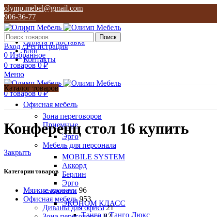
olymp.mebel@gmail.com
906-36-77
О нас
Поиск
Оплата и доставка
Вход / Регистрация
Блог
0
Избранное
Контакты
0
товаров
0
₽
Меню
Каталог товаров
0
товаров
0
₽
Офисная мебель
Зона переговоров
Конференц стол 16 купить
Приемные
Эрго
Мебель для персонала
Закрыть
MOBILE SYSTEM
Аккорд
Категории товаров
Берлин
Эрго
Мягкие кровати
96
Кабинеты
Офисная мебель
953
ЭКОНОМ КЛАСС
Диваны для офиса
21
Танго и Танго Люкс
Зона переговоров
82