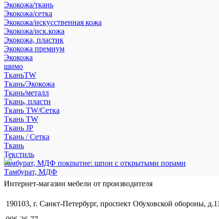
Экокожа/ткань
Экокожа/сетка
Экокожа/искусственная кожа
Экокожа/иск.кожа
Экокожа, пластик
Экокожа премиум
Экокожа
шимо
ТканьTW
Ткань/Экокожа
Ткань/металл
Ткань, пласти
Ткань TW/Сетка
Ткань TW
Ткань JP
Ткань / Сетка
Ткань
Текстиль
тамбурат, МДФ покрытие: шпон с открытыми порами
Тамбурат, МДФ
Интернет-магазин мебели от производителя
190103, г. Санкт-Петербург, проспект Обуховской обороны, д.1