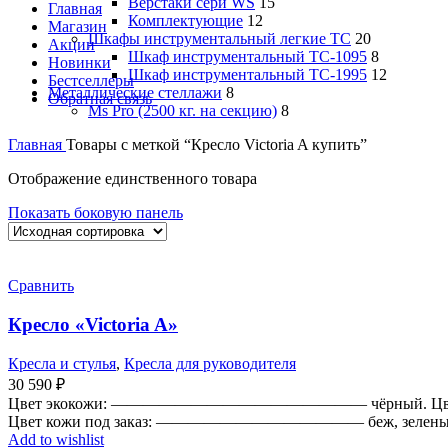
Верстаки сери WS
15
Главная
Комплектующие
12
Магазин
Шкафы инструментальный легкие ТС
20
Акции
Шкаф инструментальный TC-1095
8
Новинки
Шкаф инструментальный TC-1995
12
Бестселлеры
Металлические стеллажи
8
Обратная связь
Ms Pro (2500 кг. на секцию)
8
Главная
Товары с меткой “Кресло Victoria A купить”
Отображение единственного товара
Показать боковую панель
Сравнить
Кресло «Victoria A»
Кресла и стулья
,
Кресла для руководителя
30 590
₽
Цвет экокожи: ———————————————— чёрный. Цве
Цвет кожи под заказ: ————————————— беж, зеленый,
Add to wishlist