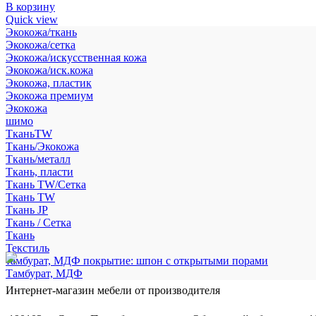
В корзину
Quick view
Экокожа/ткань
Экокожа/сетка
Экокожа/искусственная кожа
Экокожа/иск.кожа
Экокожа, пластик
Экокожа премиум
Экокожа
шимо
ТканьTW
Ткань/Экокожа
Ткань/металл
Ткань, пласти
Ткань TW/Сетка
Ткань TW
Ткань JP
Ткань / Сетка
Ткань
Текстиль
тамбурат, МДФ покрытие: шпон с открытыми порами
Тамбурат, МДФ
Интернет-магазин мебели от производителя