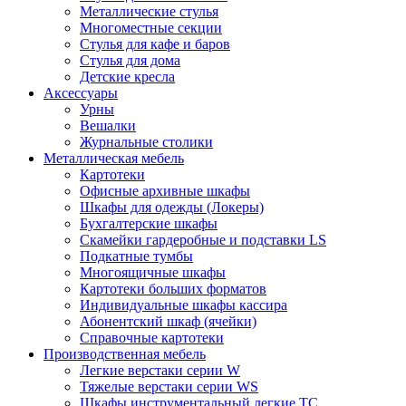
Металлические стулья
Многоместные секции
Стулья для кафе и баров
Стулья для дома
Детские кресла
Аксессуары
Урны
Вешалки
Журнальные столики
Металлическая мебель
Картотеки
Офисные архивные шкафы
Шкафы для одежды (Локеры)
Бухгалтерские шкафы
Скамейки гардеробные и подставки LS
Подкатные тумбы
Многоящичные шкафы
Картотеки больших форматов
Индивидуальные шкафы кассира
Абонентский шкаф (ячейки)
Справочные картотеки
Производственная мебель
Легкие верстаки серии W
Тяжелые верстаки серии WS
Шкафы инструментальный легкие ТС