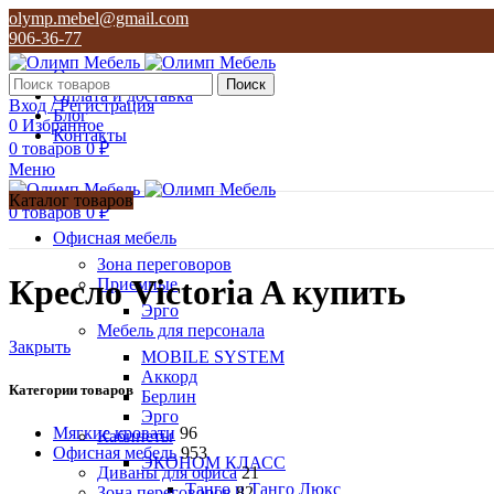
olymp.mebel@gmail.com
906-36-77
О нас
Поиск
Оплата и доставка
Вход / Регистрация
Блог
0
Избранное
Контакты
0
товаров
0
₽
Меню
Каталог товаров
0
товаров
0
₽
Офисная мебель
Зона переговоров
Кресло Victoria A купить
Приемные
Эрго
Мебель для персонала
Закрыть
MOBILE SYSTEM
Аккорд
Категории товаров
Берлин
Эрго
Мягкие кровати
96
Кабинеты
Офисная мебель
953
ЭКОНОМ КЛАСС
Диваны для офиса
21
Танго и Танго Люкс
Зона переговоров
82