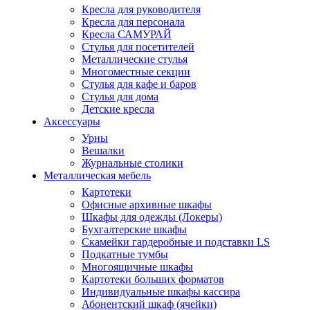
Кресла для руководителя
Кресла для персонала
Кресла САМУРАЙ
Стулья для посетителей
Металлические стулья
Многоместные секции
Стулья для кафе и баров
Стулья для дома
Детские кресла
Аксессуары
Урны
Вешалки
Журнальные столики
Металлическая мебель
Картотеки
Офисные архивные шкафы
Шкафы для одежды (Локеры)
Бухгалтерские шкафы
Скамейки гардеробные и подставки LS
Подкатные тумбы
Многоящичные шкафы
Картотеки больших форматов
Индивидуальные шкафы кассира
Абонентский шкаф (ячейки)