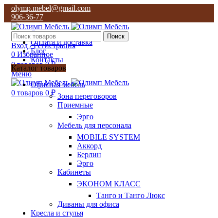
olymp.mebel@gmail.com
906-36-77
О нас
Поиск
Оплата и доставка
Вход / Регистрация
Блог
0
Избранное
Контакты
0
товаров
0
₽
Каталог товаров
Меню
olymp.mebel@gmail.com
Офисная мебель
906-36-77
0
товаров
0
₽
Зона переговоров
Приемные
Эрго
Мебель для персонала
MOBILE SYSTEM
Аккорд
Берлин
Эрго
Кабинеты
ЭКОНОМ КЛАСС
Танго и Танго Люкс
Диваны для офиса
Кресла и стулья