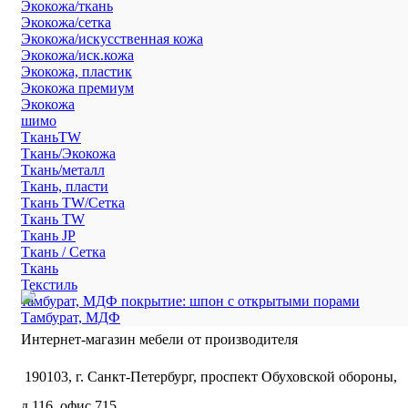
Экокожа/ткань
Экокожа/сетка
Экокожа/искусственная кожа
Экокожа/иск.кожа
Экокожа, пластик
Экокожа премиум
Экокожа
шимо
ТканьTW
Ткань/Экокожа
Ткань/металл
Ткань, пласти
Ткань TW/Сетка
Ткань TW
Ткань JP
Ткань / Сетка
Ткань
Текстиль
тамбурат, МДФ покрытие: шпон с открытыми порами
Тамбурат, МДФ
Интернет-магазин мебели от производителя
190103, г. Санкт-Петербург, проспект Обуховской обороны,
д.116, офис 715