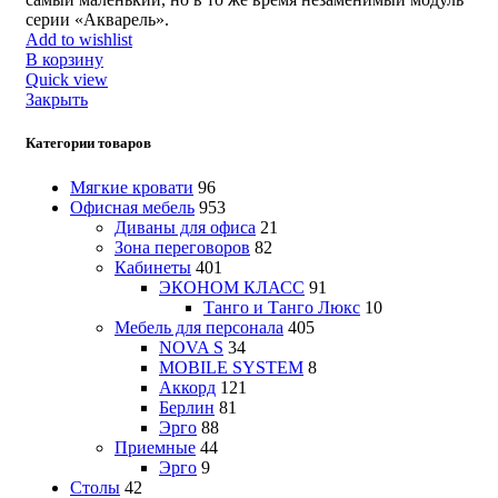
серии «Акварель».
Add to wishlist
В корзину
Quick view
Закрыть
Категории товаров
Мягкие кровати
96
Офисная мебель
953
Диваны для офиса
21
Зона переговоров
82
Кабинеты
401
ЭКОНОМ КЛАСС
91
Танго и Танго Люкс
10
Мебель для персонала
405
NOVA S
34
MOBILE SYSTEM
8
Аккорд
121
Берлин
81
Эрго
88
Приемные
44
Эрго
9
Столы
42