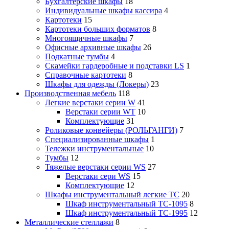
Бухгалтерские шкафы
18
Индивидуальные шкафы кассира
4
Картотеки
15
Картотеки больших форматов
8
Многоящичные шкафы
7
Офисные архивные шкафы
26
Подкатные тумбы
4
Скамейки гардеробные и подставки LS
1
Справочные картотеки
8
Шкафы для одежды (Локеры)
23
Производственная мебель
118
Легкие верстаки серии W
41
Верстаки серии WT
10
Комплектующие
31
Роликовые конвейеры (РОЛЬГАНГИ)
7
Специализированные шкафы
1
Тележки инструментальные
10
Тумбы
12
Тяжелые верстаки серии WS
27
Верстаки сери WS
15
Комплектующие
12
Шкафы инструментальный легкие ТС
20
Шкаф инструментальный TC-1095
8
Шкаф инструментальный TC-1995
12
Металлические стеллажи
8