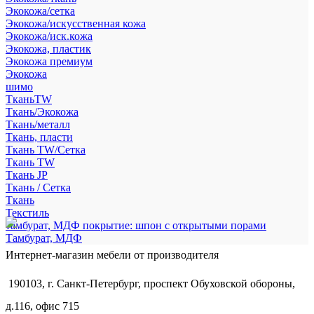
Экокожа/сетка
Экокожа/искусственная кожа
Экокожа/иск.кожа
Экокожа, пластик
Экокожа премиум
Экокожа
шимо
ТканьTW
Ткань/Экокожа
Ткань/металл
Ткань, пласти
Ткань TW/Сетка
Ткань TW
Ткань JP
Ткань / Сетка
Ткань
Текстиль
тамбурат, МДФ покрытие: шпон с открытыми порами
Тамбурат, МДФ
Интернет-магазин мебели от производителя
190103, г. Санкт-Петербург, проспект Обуховской обороны,
д.116, офис 715