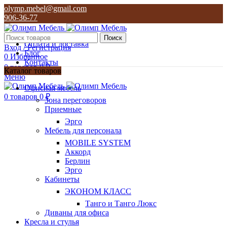
olymp.mebel@gmail.com
906-36-77
О нас
Поиск
Оплата и доставка
Вход / Регистрация
Блог
0
Избранное
Контакты
0
товаров
0
₽
Каталог товаров
Меню
olymp.mebel@gmail.com
Офисная мебель
906-36-77
0
товаров
0
₽
Зона переговоров
Приемные
Эрго
Мебель для персонала
MOBILE SYSTEM
Аккорд
Берлин
Эрго
Кабинеты
ЭКОНОМ КЛАСС
Танго и Танго Люкс
Диваны для офиса
Кресла и стулья