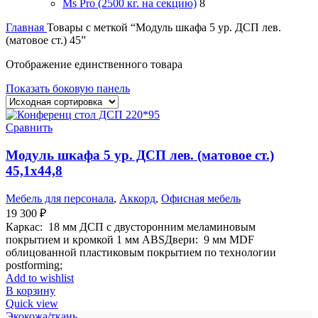
Ms Pro (2500 кг. на секцию)
8
Главная
Товары с меткой “Модуль шкафа 5 ур. ДСП лев.
(матовое ст.) 45”
Отображение единственного товара
Показать боковую панель
Сравнить
Модуль шкафа 5 ур. ДСП лев. (матовое ст.)
45,1х44,8
Мебель для персонала
,
Аккорд
,
Офисная мебель
19 300
₽
Каркас: 18 мм ДСП с двусторонним меламиновым
покрытием и кромкой 1 мм ABSДвери: 9 мм MDF
облицованной пластиковым покрытием по технологии
postforming;
Add to wishlist
В корзину
Quick view
Экокожа/ткань