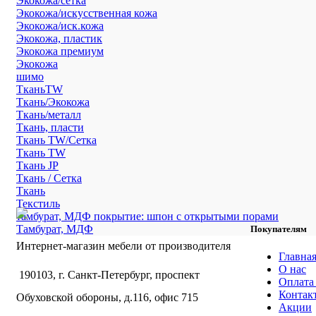
Экокожа/сетка
Экокожа/искусственная кожа
Экокожа/иск.кожа
Экокожа, пластик
Экокожа премиум
Экокожа
шимо
ТканьTW
Ткань/Экокожа
Ткань/металл
Ткань, пласти
Ткань TW/Сетка
Ткань TW
Ткань JP
Ткань / Сетка
Ткань
Текстиль
тамбурат, МДФ покрытие: шпон с открытыми порами
Тамбурат, МДФ
Покупателям
Интернет-магазин мебели от производителя
Главна
О нас
190103, г. Санкт-Петербург, проспект
Оплата 
Контак
Обуховской обороны, д.116, офис 715
Акции