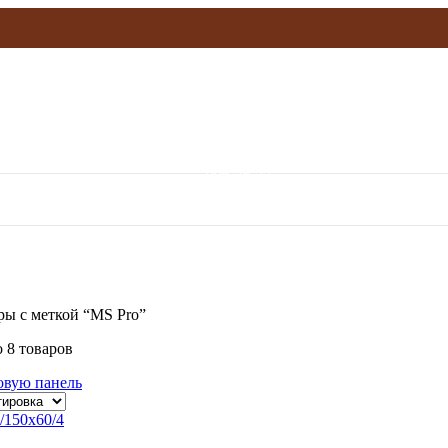
olymp.mebel@gmail.com
906-36-77
ры с меткой “MS Pro”
 8 товаров
овую панель