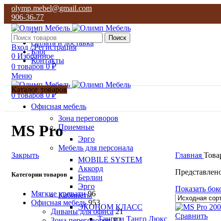
olymp.mebel@gmail.com
906-36-77
О нас
Поиск
Оплата и доставка
Вход / Регистрация
Блог
0
Избранное
Контакты
0
товаров
0
₽
Меню
Каталог товаров
0
товаров
0
₽
Офисная мебель
Зона переговоров
MS Pro
Приемные
Эрго
Мебель для персонала
Закрыть
Главная
Това
MOBILE SYSTEM
Аккорд
Представлено
Категории товаров
Берлин
Эрго
Показать бок
Мягкие кровати
96
Кабинеты
Офисная мебель
953
ЭКОНОМ КЛАСС
Диваны для офиса
21
Сравнить
Танго и Танго Люкс
Зона переговоров
82