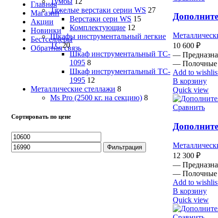
Тумбы
12
Главная
Тяжелые верстаки серии WS
27
Магазин
Дополните
Верстаки сери WS
15
Акции
Комплектующие
12
Новинки
Металлическ
Шкафы инструментальный легкие
Бестселлеры
ТС
20
10 600
₽
Обратная связь
Шкаф инструментальный TC-
— Предназнач
1095
8
— Полочные 
Шкаф инструментальный TC-
Add to wishlis
1995
12
В корзину
Металлические стеллажи
8
Quick view
Ms Pro (2500 кг. на секцию)
8
Сравнить
Сортировать по цене
Дополните
Минимальная
Максимальная
цена
цена
Металлическ
Фильтрация
12 300
₽
— Предназнач
— Полочные 
Add to wishlis
В корзину
Quick view
Сравнить