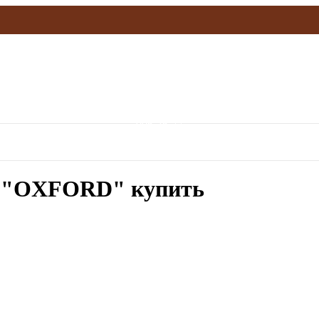
olymp.mebel@gmail.com
906-36-77
г "OXFORD" купить