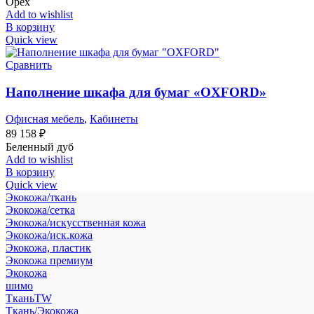
Орех
Add to wishlist
В корзину
Quick view
Сравнить
Наполнение шкафа для бумаг «OXFORD»
Офисная мебель
,
Кабинеты
89 158
₽
Беленный дуб
Add to wishlist
В корзину
Quick view
Экокожа/ткань
Экокожа/сетка
Экокожа/искусственная кожа
Экокожа/иск.кожа
Экокожа, пластик
Экокожа премиум
Экокожа
шимо
ТканьTW
Ткань/Экокожа