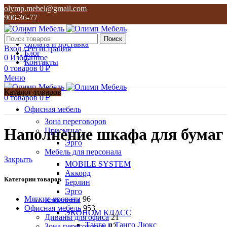
olymp.mebel@gmail.com
906-36-77
О нас
Поиск
Оплата и доставка
Вход / Регистрация
Блог
0
Избранное
Контакты
0
товаров
0
₽
Меню
Каталог товаров
0
товаров
0
₽
Офисная мебель
Зона переговоров
Наполнение шкафа для бума
Приемные
Эрго
Мебель для персонала
Закрыть
MOBILE SYSTEM
Аккорд
Категории товаров
Берлин
Эрго
Мягкие кровати
96
Кабинеты
Офисная мебель
953
ЭКОНОМ КЛАСС
Диваны для офиса
21
Танго и Танго Люкс
Зона переговоров
82