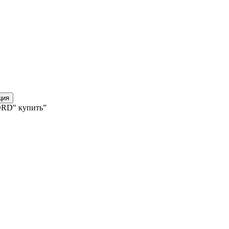
ция
ORD" купить”