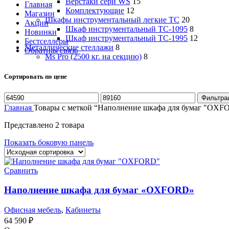
Верстаки сери WS
15
Главная
Комплектующие
12
Магазин
Шкафы инструментальный легкие ТС
20
Акции
Шкаф инструментальный TC-1095
8
Новинки
Шкаф инструментальный TC-1995
12
Бестселлеры
Металлические стеллажи
8
Обратная связь
Ms Pro (2500 кг. на секцию)
8
Сортировать по цене
Минимальная
Максимальная
Фильтра
цена
цена
Главная
Товары с меткой “Наполнение шкафа для бумаг "OXF
Представлено 2 товара
Показать боковую панель
Сравнить
Наполнение шкафа для бумаг «OXFORD»
Офисная мебель
,
Кабинеты
64 590
₽