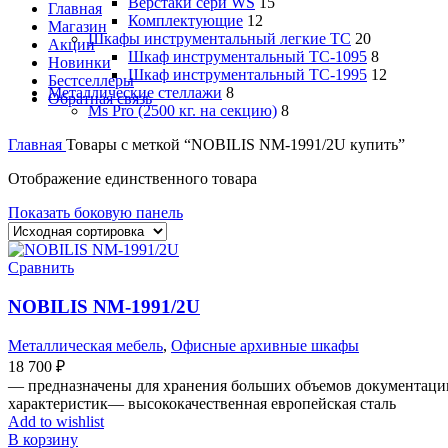
Верстаки сери WS
15
Главная
Комплектующие
12
Магазин
Шкафы инструментальный легкие ТС
20
Акции
Шкаф инструментальный TC-1095
8
Новинки
Шкаф инструментальный TC-1995
12
Бестселлеры
Металлические стеллажи
8
Обратная связь
Ms Pro (2500 кг. на секцию)
8
Главная
Товары с меткой “NOBILIS NM-1991/2U купить”
Отображение единственного товара
Показать боковую панель
Сравнить
NOBILIS NM-1991/2U
Металлическая мебель
,
Офисные архивные шкафы
18 700
₽
— предназначены для хранения больших объемов документаци
характеристик— высококачественная европейская сталь
Add to wishlist
В корзину