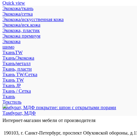
Quick view
Экокожа/ткань
Экокожа/сетка
Экокожа/искусственная кожа
Экокожа/иск.кожа
Экокожа, пластик
Экокожа премиум
Экокожа
шимо
ТканьTW
Ткань/Экокожа
Ткань/металл
Ткань, пласти
Ткань TW/Сетка
Ткань TW
Ткань JP
Ткань / Сетка
Ткань
Текстиль
тамбурат, МДФ покрытие: шпон с открытыми порами
Тамбурат, МДФ
Интернет-магазин мебели от производителя
190103, г. Санкт-Петербург, проспект Обуховской обороны, д.1