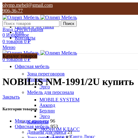
olymp.mebel@gmail.com
906-36-77
О нас
Поиск
Оплата и доставка
Вход / Регистрация
Блог
0
Избранное
Контакты
0
товаров
0
₽
Меню
Каталог товаров
0
товаров
0
₽
Офисная мебель
Зона переговоров
NOBILIS NM-1991/2U купить
Приемные
Эрго
Мебель для персонала
Закрыть
MOBILE SYSTEM
Аккорд
Категории товаров
Берлин
Эрго
Мягкие кровати
96
Кабинеты
Офисная мебель
953
ЭКОНОМ КЛАСС
Диваны для офиса
21
Танго и Танго Люкс
Зона переговоров
82