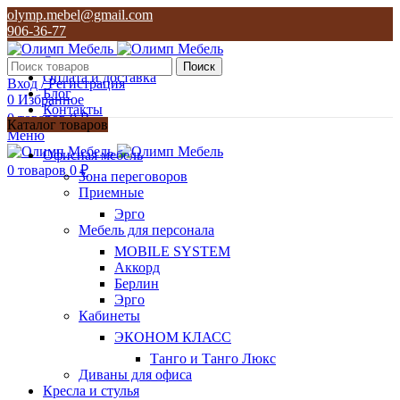
olymp.mebel@gmail.com
906-36-77
О нас
Поиск
Оплата и доставка
Вход / Регистрация
Блог
0
Избранное
Контакты
0
товаров
0
₽
Каталог товаров
Меню
olymp.mebel@gmail.com
Офисная мебель
906-36-77
0
товаров
0
₽
Зона переговоров
Приемные
Эрго
Мебель для персонала
MOBILE SYSTEM
Аккорд
Берлин
Эрго
Кабинеты
ЭКОНОМ КЛАСС
Танго и Танго Люкс
Диваны для офиса
Кресла и стулья