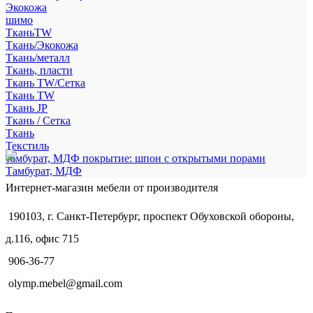
Экокожа
шимо
ТканьTW
Ткань/Экокожа
Ткань/металл
Ткань, пласти
Ткань TW/Сетка
Ткань TW
Ткань JP
Ткань / Сетка
Ткань
Текстиль
тамбурат, МДФ покрытие: шпон с открытыми порами
Тамбурат, МДФ
Интернет-магазин мебели от производителя
190103, г. Санкт-Петербург, проспект Обуховской обороны,
д.116, офис 715
906-36-77
olymp.mebel@gmail.com