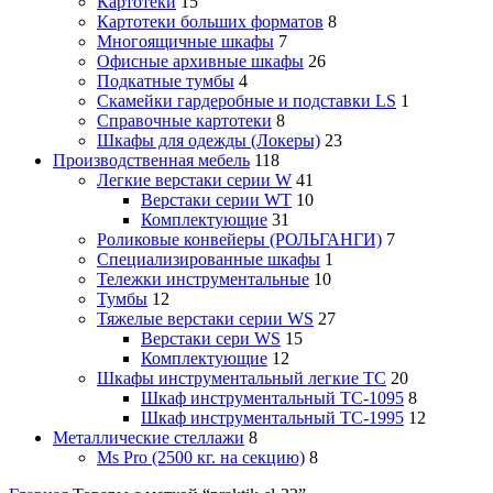
Картотеки
15
Картотеки больших форматов
8
Многоящичные шкафы
7
Офисные архивные шкафы
26
Подкатные тумбы
4
Скамейки гардеробные и подставки LS
1
Справочные картотеки
8
Шкафы для одежды (Локеры)
23
Производственная мебель
118
Легкие верстаки серии W
41
Верстаки серии WT
10
Комплектующие
31
Роликовые конвейеры (РОЛЬГАНГИ)
7
Специализированные шкафы
1
Тележки инструментальные
10
Тумбы
12
Тяжелые верстаки серии WS
27
Верстаки сери WS
15
Комплектующие
12
Шкафы инструментальный легкие ТС
20
Шкаф инструментальный TC-1095
8
Шкаф инструментальный TC-1995
12
Металлические стеллажи
8
Ms Pro (2500 кг. на секцию)
8