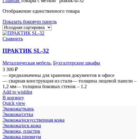
Главная
Товары с меткой “praktik-sl-32”
Отображение единственного товара
Показать боковую панель
Сравнить
ПРАКТИК SL-32
Металлическая мебель
,
Бухгалтерские шкафы
3 300
₽
— предназначены для хранения документов в офисе
— сварная конструкция из стали— толщина лицевой панели –
1,2 мм— толщина боковых стенок – 1.2
Add to wishlist
В корзину
Quick view
Экокожа/ткань
Экокожа/сетка
Экокожа/искусственная кожа
Экокожа/иск.кожа
Экокожа, пластик
Экокожа премиум