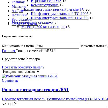
Верстаки сери WS
15
Главная
Комплектующие
12
Магазин
Шкафы инструментальный легкие ТС
20
Акции
Шкаф инструментальный TC-1095
8
Новинки
Шкаф инструментальный TC-1995
12
Бестселлеры
Металлические стеллажи
8
Обратная связь
Ms Pro (2500 кг. на секцию)
8
Сортировать по цене
Минимальная цена
Максимальная ц
Главная
Товары с меткой “/R51”
Представлено 2 товара
Показать боковую панель
Сравнить
Рольганг откидная секция /R51
Производственная мебель
,
Роликовые конвейеры (РОЛЬГАНГИ
52 090
₽