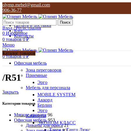
olymp.mebel@gmail.com
906-36-77
О нас
Поиск
Оплата и доставка
Вход / Регистрация
Блог
0
Избранное
Контакты
0
товаров
0
₽
Меню
Каталог товаров
0
товаров
0
₽
Офисная мебель
Зона переговоров
/R51
Приемные
Эрго
Мебель для персонала
Закрыть
MOBILE SYSTEM
Аккорд
Категории товаров
Берлин
Эрго
Мягкие кровати
96
Кабинеты
Офисная мебель
953
ЭКОНОМ КЛАСС
Диваны для офиса
21
Танго и Танго Люкс
Зона переговоров
82