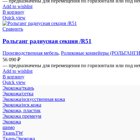
— предназначены для перемещения по горизонтали или под н
Add to wishlist
В корзину
Quick view
Сравнить
Рольганг радиусная секция /R51
Производственная мебель
,
Роликовые конвейеры (РОЛЬГАНГИ
56 090
₽
— предназначены для перемещения по горизонтали или под н
Add to wishlist
В корзину
Quick view
Экокожа/ткань
Экокожа/сетка
Экокожа/искусственная кожа
Экокожа/иск.кожа
Экокожа, пластик
Экокожа премиум
Экокожа
шимо
ТканьTW
Ткань/Экокожа