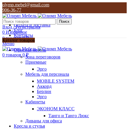
olymp.mebel@gmail.com
906-36-77
О нас
Поиск
Оплата и доставка
Вход / Регистрация
Блог
0
Избранное
Контакты
0
товаров
0
₽
Каталог товаров
Меню
olymp.mebel@gmail.com
Офисная мебель
906-36-77
0
товаров
0
₽
Зона переговоров
Приемные
Эрго
Мебель для персонала
MOBILE SYSTEM
Аккорд
Берлин
Эрго
Кабинеты
ЭКОНОМ КЛАСС
Танго и Танго Люкс
Диваны для офиса
Кресла и стулья