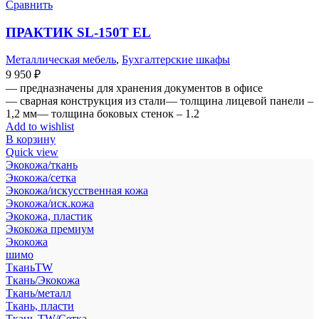
Сравнить
ПРАКТИК SL-150Т EL
Металлическая мебель
,
Бухгалтерские шкафы
9 950
₽
— предназначены для хранения документов в офисе
— сварная конструкция из стали— толщина лицевой панели –
1,2 мм— толщина боковых стенок – 1.2
Add to wishlist
В корзину
Quick view
Экокожа/ткань
Экокожа/сетка
Экокожа/искусственная кожа
Экокожа/иск.кожа
Экокожа, пластик
Экокожа премиум
Экокожа
шимо
ТканьTW
Ткань/Экокожа
Ткань/металл
Ткань, пласти
Ткань TW/Сетка