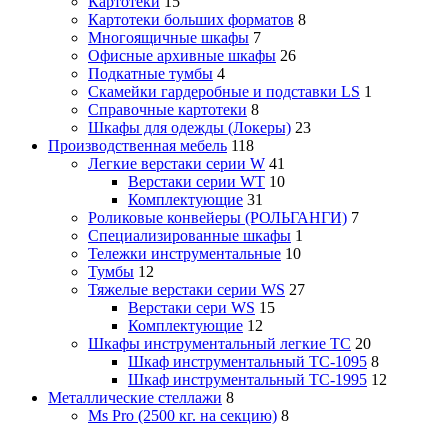
Картотеки
15
Картотеки больших форматов
8
Многоящичные шкафы
7
Офисные архивные шкафы
26
Подкатные тумбы
4
Скамейки гардеробные и подставки LS
1
Справочные картотеки
8
Шкафы для одежды (Локеры)
23
Производственная мебель
118
Легкие верстаки серии W
41
Верстаки серии WT
10
Комплектующие
31
Роликовые конвейеры (РОЛЬГАНГИ)
7
Специализированные шкафы
1
Тележки инструментальные
10
Тумбы
12
Тяжелые верстаки серии WS
27
Верстаки сери WS
15
Комплектующие
12
Шкафы инструментальный легкие ТС
20
Шкаф инструментальный TC-1095
8
Шкаф инструментальный TC-1995
12
Металлические стеллажи
8
Ms Pro (2500 кг. на секцию)
8