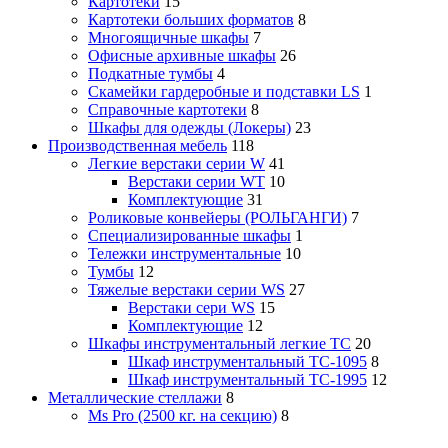
Картотеки
15
Картотеки больших форматов
8
Многоящичные шкафы
7
Офисные архивные шкафы
26
Подкатные тумбы
4
Скамейки гардеробные и подставки LS
1
Справочные картотеки
8
Шкафы для одежды (Локеры)
23
Производственная мебель
118
Легкие верстаки серии W
41
Верстаки серии WT
10
Комплектующие
31
Роликовые конвейеры (РОЛЬГАНГИ)
7
Специализированные шкафы
1
Тележки инструментальные
10
Тумбы
12
Тяжелые верстаки серии WS
27
Верстаки сери WS
15
Комплектующие
12
Шкафы инструментальный легкие ТС
20
Шкаф инструментальный TC-1095
8
Шкаф инструментальный TC-1995
12
Металлические стеллажи
8
Ms Pro (2500 кг. на секцию)
8