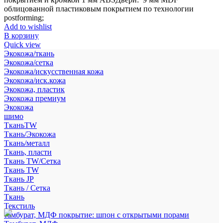
облицованной пластиковым покрытием по технологии
postforming;
Add to wishlist
В корзину
Quick view
Экокожа/ткань
Экокожа/сетка
Экокожа/искусственная кожа
Экокожа/иск.кожа
Экокожа, пластик
Экокожа премиум
Экокожа
шимо
ТканьTW
Ткань/Экокожа
Ткань/металл
Ткань, пласти
Ткань TW/Сетка
Ткань TW
Ткань JP
Ткань / Сетка
Ткань
Текстиль
тамбурат, МДФ покрытие: шпон с открытыми порами