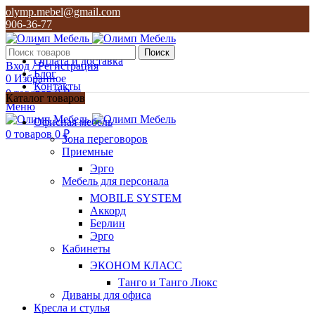
olymp.mebel@gmail.com
906-36-77
О нас
Поиск
Оплата и доставка
Вход / Регистрация
Блог
0
Избранное
Контакты
0
товаров
0
₽
Каталог товаров
Меню
olymp.mebel@gmail.com
Офисная мебель
906-36-77
0
товаров
0
₽
Зона переговоров
Приемные
Эрго
Мебель для персонала
MOBILE SYSTEM
Аккорд
Берлин
Эрго
Кабинеты
ЭКОНОМ КЛАСС
Танго и Танго Люкс
Диваны для офиса
Кресла и стулья