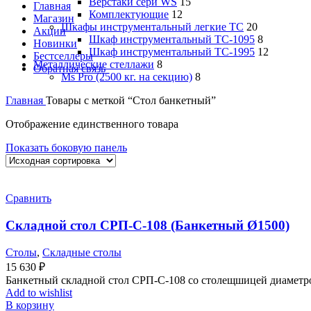
Верстаки сери WS
15
Главная
Комплектующие
12
Магазин
Шкафы инструментальный легкие ТС
20
Акции
Шкаф инструментальный TC-1095
8
Новинки
Шкаф инструментальный TC-1995
12
Бестселлеры
Металлические стеллажи
8
Обратная связь
Ms Pro (2500 кг. на секцию)
8
Главная
Товары с меткой “Стол банкетный”
Отображение единственного товара
Показать боковую панель
Сравнить
Складной стол СРП-С-108 (Банкетный Ø1500)
Столы
,
Складные столы
15 630
₽
Банкетный складной стол СРП-С-108 со столещшицей диаметро
Add to wishlist
В корзину