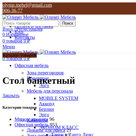
olymp.mebel@gmail.com
906-36-77
О нас
Поиск
Оплата и доставка
Вход / Регистрация
Блог
0
Избранное
Контакты
0
товаров
0
₽
Меню
Каталог товаров
0
товаров
0
₽
Офисная мебель
Зона переговоров
Стол банкетный
Приемные
Эрго
Мебель для персонала
Закрыть
MOBILE SYSTEM
Аккорд
Категории товаров
Берлин
Эрго
Мягкие кровати
96
Кабинеты
Офисная мебель
953
ЭКОНОМ КЛАСС
Диваны для офиса
21
Танго и Танго Люкс
Зона переговоров
82