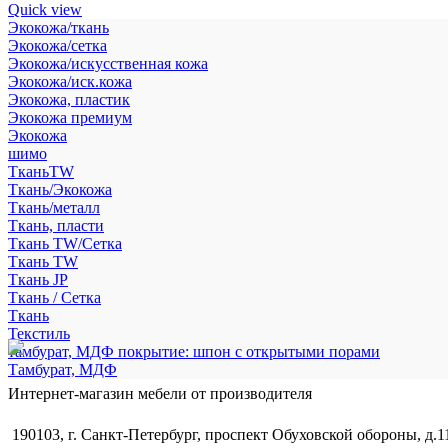
Quick view
Экокожа/ткань
Экокожа/сетка
Экокожа/искусственная кожа
Экокожа/иск.кожа
Экокожа, пластик
Экокожа премиум
Экокожа
шимо
ТканьTW
Ткань/Экокожа
Ткань/металл
Ткань, пласти
Ткань TW/Сетка
Ткань TW
Ткань JP
Ткань / Сетка
Ткань
Текстиль
тамбурат, МДФ покрытие: шпон с открытыми порами
Тамбурат, МДФ
Интернет-магазин мебели от производителя
190103, г. Санкт-Петербург, проспект Обуховской обороны, д.1