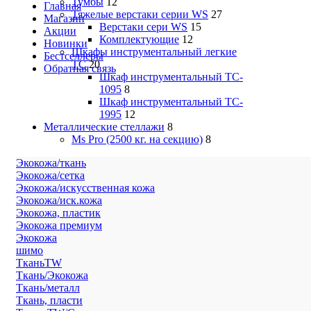
Тумбы
12
Главная
Тяжелые верстаки серии WS
27
Магазин
Верстаки сери WS
15
Акции
Комплектующие
12
Новинки
Шкафы инструментальный легкие
Бестселлеры
ТС
20
Обратная связь
Шкаф инструментальный TC-
1095
8
Шкаф инструментальный TC-
1995
12
Металлические стеллажи
8
Ms Pro (2500 кг. на секцию)
8
Экокожа/ткань
Экокожа/сетка
Экокожа/искусственная кожа
Экокожа/иск.кожа
Экокожа, пластик
Экокожа премиум
Экокожа
шимо
ТканьTW
Ткань/Экокожа
Ткань/металл
Ткань, пласти