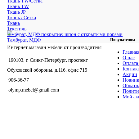
Ткань TW/Сетка
Ткань TW
Ткань JP
Ткань / Сетка
Ткань
Текстиль
тамбурат, МДФ покрытие: шпон с открытыми порами
Тамбурат, МДФ
Покупателям
Интернет-магазин мебели от производителя
Главна
О нас
190103, г. Санкт-Петербург, проспект
Оплата 
Контак
Обуховской обороны, д.116, офис 715
Акции
Новин
906-36-77
Обратна
olymp.mebel@gmail.com
Полити
Мой ак