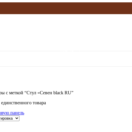
olymp.mebel@gmail.com
906-36-77
ры с меткой “Стул «Севен black RU”
 единственного товара
овую панель