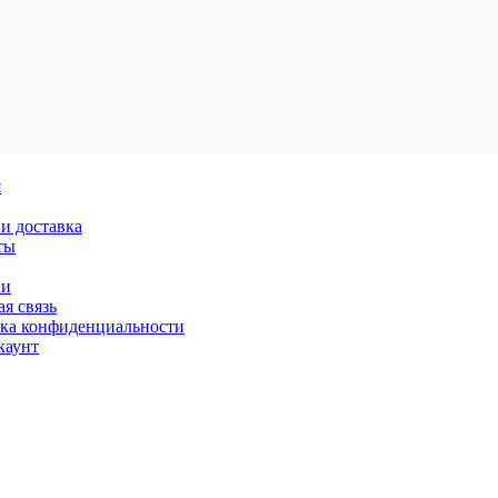
я
и доставка
ты
ки
я связь
ка конфиденциальности
каунт