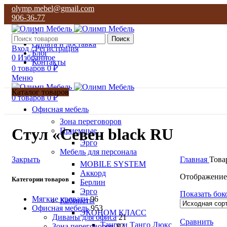
olymp.mebel@gmail.com
906-36-77
О нас
Поиск
Оплата и доставка
Вход / Регистрация
Блог
0
Избранное
Контакты
0
товаров
0
₽
Меню
Каталог товаров
0
товаров
0
₽
Офисная мебель
Зона переговоров
Стул «Севен black RU
Приемные
Эрго
Мебель для персонала
Закрыть
Главная
Това
MOBILE SYSTEM
Аккорд
Отображение
Категории товаров
Берлин
Эрго
Показать бок
Мягкие кровати
96
Кабинеты
Офисная мебель
953
ЭКОНОМ КЛАСС
Диваны для офиса
21
Сравнить
Танго и Танго Люкс
Зона переговоров
82