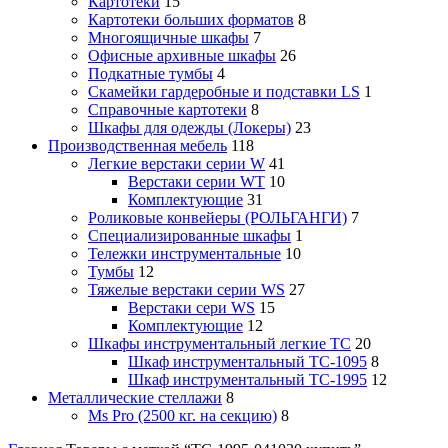
Картотеки
15
Картотеки больших форматов
8
Многоящичные шкафы
7
Офисные архивные шкафы
26
Подкатные тумбы
4
Скамейки гардеробные и подставки LS
1
Справочные картотеки
8
Шкафы для одежды (Локеры)
23
Производственная мебель
118
Легкие верстаки серии W
41
Верстаки серии WT
10
Комплектующие
31
Роликовые конвейеры (РОЛЬГАНГИ)
7
Специализированные шкафы
1
Тележки инструментальные
10
Тумбы
12
Тяжелые верстаки серии WS
27
Верстаки сери WS
15
Комплектующие
12
Шкафы инструментальный легкие ТС
20
Шкаф инструментальный TC-1095
8
Шкаф инструментальный TC-1995
12
Металлические стеллажи
8
Ms Pro (2500 кг. на секцию)
8