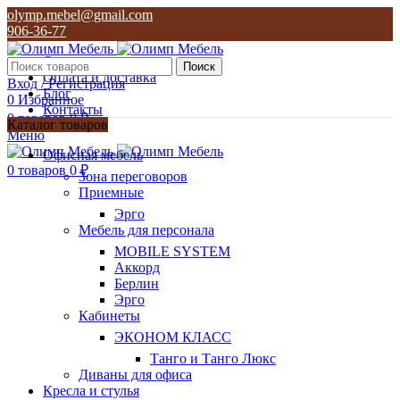
olymp.mebel@gmail.com
906-36-77
О нас
Поиск
Оплата и доставка
Вход / Регистрация
Блог
0
Избранное
Контакты
0
товаров
0
₽
Каталог товаров
Меню
olymp.mebel@gmail.com
Офисная мебель
906-36-77
0
товаров
0
₽
Зона переговоров
Приемные
Эрго
Мебель для персонала
MOBILE SYSTEM
Аккорд
Берлин
Эрго
Кабинеты
ЭКОНОМ КЛАСС
Танго и Танго Люкс
Диваны для офиса
Кресла и стулья