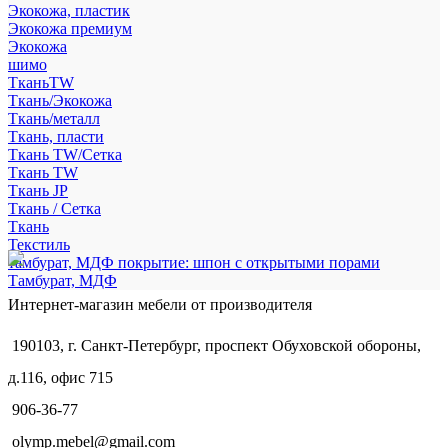
Экокожа, пластик
Экокожа премиум
Экокожа
шимо
ТканьTW
Ткань/Экокожа
Ткань/металл
Ткань, пласти
Ткань TW/Сетка
Ткань TW
Ткань JP
Ткань / Сетка
Ткань
Текстиль
тамбурат, МДФ покрытие: шпон с открытыми порами
Тамбурат, МДФ
Интернет-магазин мебели от производителя
190103, г. Санкт-Петербург, проспект Обуховской обороны,
д.116, офис 715
906-36-77
olymp.mebel@gmail.com