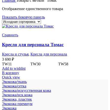
Главная
Товары с меткой “Томас”
Отображение единственного товара
Показать боковую панель
Сравнить
Кресло для персонала Томас
Кресла и стулья
,
Кресла для персонала
3 690
₽
TW11 TW30 TW58
Add to wishlist
В корзину
Quick view
Экокожа/ткань
Экокожа/сетка
Экокожа/искусственная кожа
Экокожа/иск.кожа
Экокожа, пластик
Экокожа премиум
Экокожа