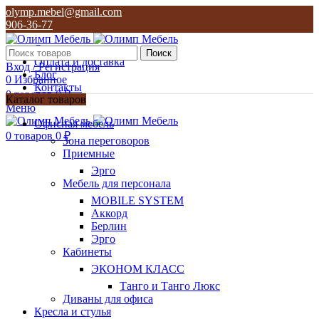
olymp.mebel@gmail.com
906-36-77
О нас
Поиск
Оплата и доставка
Вход / Регистрация
Блог
0
Избранное
Контакты
0
товаров
0
₽
Каталог товаров
Меню
olymp.mebel@gmail.com
Офисная мебель
906-36-77
0
товаров
0
₽
Зона переговоров
Приемные
Эрго
Мебель для персонала
MOBILE SYSTEM
Аккорд
Берлин
Эрго
Кабинеты
ЭКОНОМ КЛАСС
Танго и Танго Люкс
Диваны для офиса
Кресла и стулья