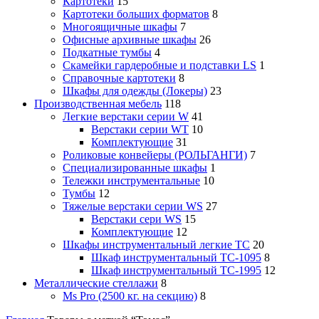
Картотеки
15
Картотеки больших форматов
8
Многоящичные шкафы
7
Офисные архивные шкафы
26
Подкатные тумбы
4
Скамейки гардеробные и подставки LS
1
Справочные картотеки
8
Шкафы для одежды (Локеры)
23
Производственная мебель
118
Легкие верстаки серии W
41
Верстаки серии WT
10
Комплектующие
31
Роликовые конвейеры (РОЛЬГАНГИ)
7
Специализированные шкафы
1
Тележки инструментальные
10
Тумбы
12
Тяжелые верстаки серии WS
27
Верстаки сери WS
15
Комплектующие
12
Шкафы инструментальный легкие ТС
20
Шкаф инструментальный TC-1095
8
Шкаф инструментальный TC-1995
12
Металлические стеллажи
8
Ms Pro (2500 кг. на секцию)
8