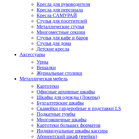
Кресла для руководителя
Кресла для персонала
Кресла САМУРАЙ
Стулья для посетителей
Металлические стулья
Многоместные секции
Стулья для кафе и баров
Стулья для дома
Детские кресла
Аксессуары
Урны
Вешалки
Журнальные столики
Металлическая мебель
Картотеки
Офисные архивные шкафы
Шкафы для одежды (Локеры)
Бухгалтерские шкафы
Скамейки гардеробные и подставки LS
Подкатные тумбы
Многоящичные шкафы
Картотеки больших форматов
Индивидуальные шкафы кассира
Абонентский шкаф (ячейки)