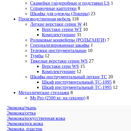
Скамейки гардеробные и подставки LS
1
Справочные картотеки
8
Шкафы для одежды (Локеры)
23
Производственная мебель
118
Легкие верстаки серии W
41
Верстаки серии WT
10
Комплектующие
31
Роликовые конвейеры (РОЛЬГАНГИ)
7
Специализированные шкафы
1
Тележки инструментальные
10
Тумбы
12
Тяжелые верстаки серии WS
27
Верстаки сери WS
15
Комплектующие
12
Шкафы инструментальный легкие ТС
20
Шкаф инструментальный TC-1095
8
Шкаф инструментальный TC-1995
12
Металлические стеллажи
8
Ms Pro (2500 кг. на секцию)
8
Экокожа/ткань
Экокожа/сетка
Экокожа/искусственная кожа
Экокожа/иск.кожа
Экокожа, пластик