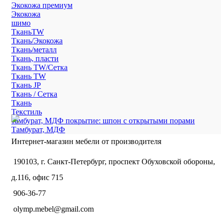
Экокожа премиум
Экокожа
шимо
ТканьTW
Ткань/Экокожа
Ткань/металл
Ткань, пласти
Ткань TW/Сетка
Ткань TW
Ткань JP
Ткань / Сетка
Ткань
Текстиль
тамбурат, МДФ покрытие: шпон с открытыми порами
Тамбурат, МДФ
Интернет-магазин мебели от производителя
190103, г. Санкт-Петербург, проспект Обуховской обороны,
д.116, офис 715
906-36-77
olymp.mebel@gmail.com