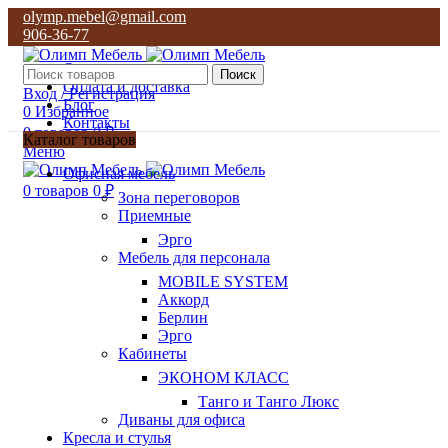
olymp.mebel@gmail.com
906-36-77
О нас
Поиск
Оплата и доставка
Вход / Регистрация
Блог
0
Избранное
Контакты
0
товаров
0
₽
Каталог товаров
Меню
olymp.mebel@gmail.com
Офисная мебель
906-36-77
0
товаров
0
₽
Зона переговоров
Приемные
Эрго
Мебель для персонала
MOBILE SYSTEM
Аккорд
Берлин
Эрго
Кабинеты
ЭКОНОМ КЛАСС
Танго и Танго Люкс
Диваны для офиса
Кресла и стулья