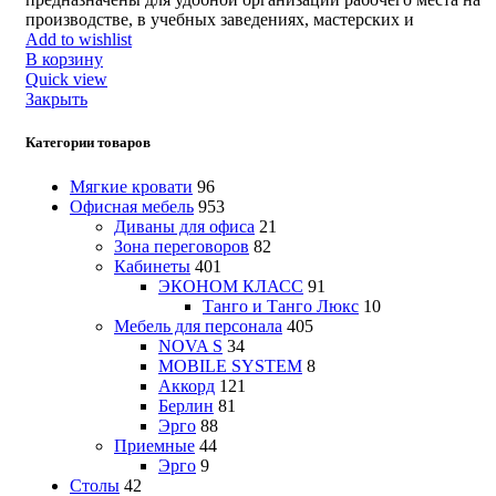
производстве, в учебных заведениях, мастерских и
Add to wishlist
В корзину
Quick view
Закрыть
Категории товаров
Мягкие кровати
96
Офисная мебель
953
Диваны для офиса
21
Зона переговоров
82
Кабинеты
401
ЭКОНОМ КЛАСС
91
Танго и Танго Люкс
10
Мебель для персонала
405
NOVA S
34
MOBILE SYSTEM
8
Аккорд
121
Берлин
81
Эрго
88
Приемные
44
Эрго
9
Столы
42