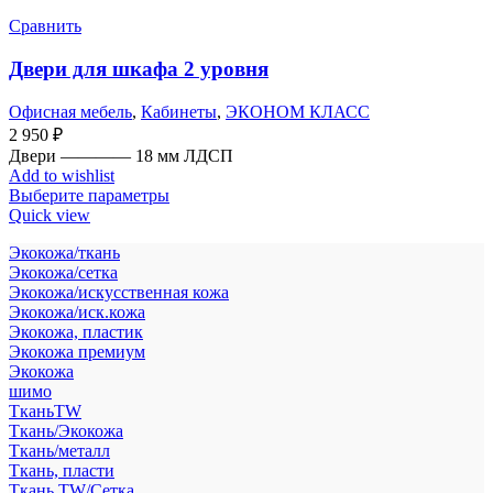
Сравнить
Двери для шкафа 2 уровня
Офисная мебель
,
Кабинеты
,
ЭКОНОМ КЛАСС
2 950
₽
Двери ———— 18 мм ЛДСП
Add to wishlist
Выберите параметры
Quick view
Экокожа/ткань
Экокожа/сетка
Экокожа/искусственная кожа
Экокожа/иск.кожа
Экокожа, пластик
Экокожа премиум
Экокожа
шимо
ТканьTW
Ткань/Экокожа
Ткань/металл
Ткань, пласти
Ткань TW/Сетка