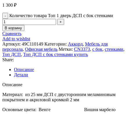
1 300
₽
Количество товара Топ 1 дверь ДСП с бок стенками
В корзину
Сравнить
Add to wishlist
Артикул:
49С110149
Категории:
Аккорд
,
Мебель для
персонала
,
Офисная мебель
Метки:
CN3373
,
с бок
,
стенками
,
Топ ДСП
,
Топ ДСП с бок стенками купить
Share:
Описание
Детали
Описание
Материал: из 25 мм ДСП с двусторонним меламиновым
покрытием и акриловой кромкой 2 мм
Основные цвета: Венге Вишня марбело