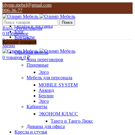
olymp.mebel@gmail.com
906-36-77
О нас
Поиск
Оплата и доставка
Вход / Регистрация
Блог
0
Избранное
Контакты
0
товаров
0
₽
Каталог товаров
Меню
olymp.mebel@gmail.com
Офисная мебель
906-36-77
0
товаров
0
₽
Зона переговоров
Приемные
Эрго
Мебель для персонала
MOBILE SYSTEM
Аккорд
Берлин
Эрго
Кабинеты
ЭКОНОМ КЛАСС
Танго и Танго Люкс
Диваны для офиса
Кресла и стулья