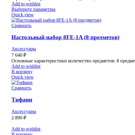
Add to wishlist
Выберите параметры
Quick view
Сравнить
Настольный набор 8FE-1A (8 предметов)
Аксессуары
7 640
₽
Основные характеристики количество предметов: 8 предметов
Add to wishlist
В корзину
Quick view
Сравнить
Тифани
Аксессуары
2 890
₽
Add to wishlist
В корзину