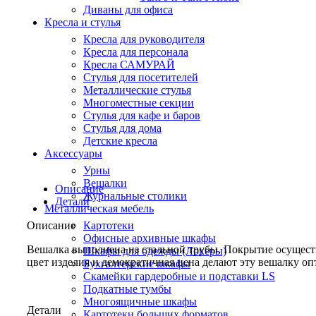
Диваны для офиса
Кресла и стулья
Кресла для руководителя
Кресла для персонала
Кресла САМУРАЙ
Стулья для посетителей
Металлические стулья
Многоместные секции
Стулья для кафе и баров
Стулья для дома
Детские кресла
Аксессуары
Урны
Вешалки
Описание
Журнальные столики
Детали
Металлическая мебель
Описание
Картотеки
Офисные архивные шкафы
Вешалка выполнена из стальной трубы. Покрытие осуществ
Шкафы для одежды (Локеры)
цвет изделия и демократичная цена делают эту вешалку о
Бухгалтерские шкафы
Скамейки гардеробные и подставки LS
Подкатные тумбы
Многоящичные шкафы
Детали
Картотеки больших форматов