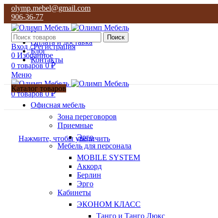
olymp.mebel@gmail.com
906-36-77
О нас
Поиск
Оплата и доставка
Вход / Регистрация
Блог
0
Избранное
Контакты
0
товаров
0
₽
Меню
Каталог товаров
0
товаров
0
₽
Офисная мебель
Зона переговоров
Приемные
Эрго
Нажмите, чтобы увеличить
Мебель для персонала
MOBILE SYSTEM
Аккорд
Берлин
Эрго
Кабинеты
ЭКОНОМ КЛАСС
Танго и Танго Люкс