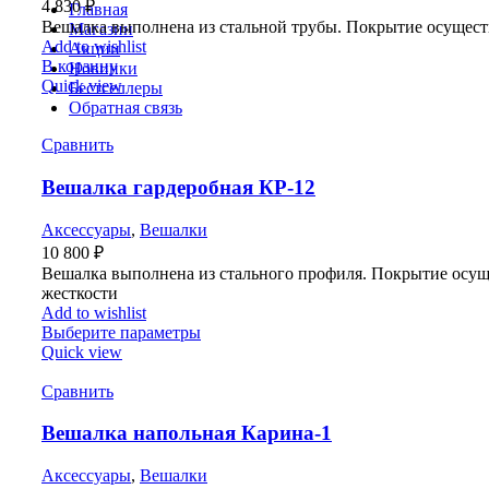
4 830
₽
Главная
Вешалка выполнена из стальной трубы. Покрытие осуществ
Магазин
Add to wishlist
Акции
В корзину
Новинки
Quick view
Бестселлеры
Обратная связь
Сравнить
Вешалка гардеробная КР-12
Аксессуары
,
Вешалки
10 800
₽
Вешалка выполнена из стального профиля. Покрытие осуще
жесткости
Add to wishlist
Выберите параметры
Quick view
Сравнить
Вешалка напольная Карина-1
Аксессуары
,
Вешалки