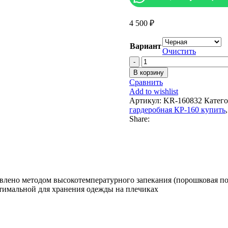
4 500
₽
Вариант
Очистить
Количество
товара
В корзину
Вешалка
Сравнить
гардеробная
Add to wishlist
КР-160
Артикул:
KR-160832
Катего
гардеробная КР-160 купить
,
Share:
лено методом высокотемпературного запекания (порошковая покр
птимальной для хранения одежды на плечиках