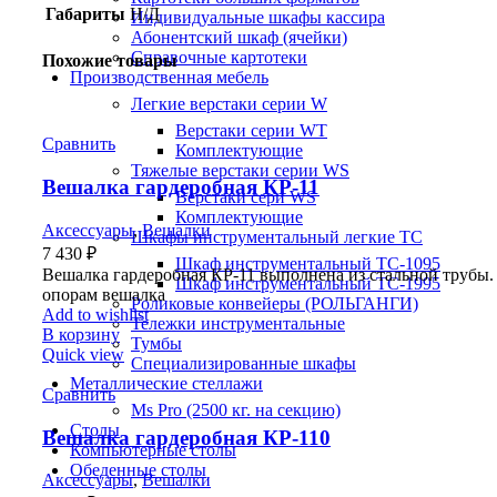
Габариты
Н/Д
Индивидуальные шкафы кассира
Абонентский шкаф (ячейки)
Справочные картотеки
Похожие товары
Производственная мебель
Легкие верстаки серии W
Верстаки серии WT
Сравнить
Комплектующие
Тяжелые верстаки серии WS
Вешалка гардеробная КР-11
Верстаки сери WS
Комплектующие
Аксессуары
,
Вешалки
Шкафы инструментальный легкие ТС
7 430
₽
Шкаф инструментальный TC-1095
Вешалка гардеробная КР-11 выполнена из стальной трубы.
Шкаф инструментальный TC-1995
опорам вешалка
Роликовые конвейеры (РОЛЬГАНГИ)
Add to wishlist
Тележки инструментальные
В корзину
Тумбы
Quick view
Специализированные шкафы
Металлические стеллажи
Сравнить
Ms Pro (2500 кг. на секцию)
Столы
Вешалка гардеробная КР-110
Компьютерные столы
Обеденные столы
Аксессуары
,
Вешалки