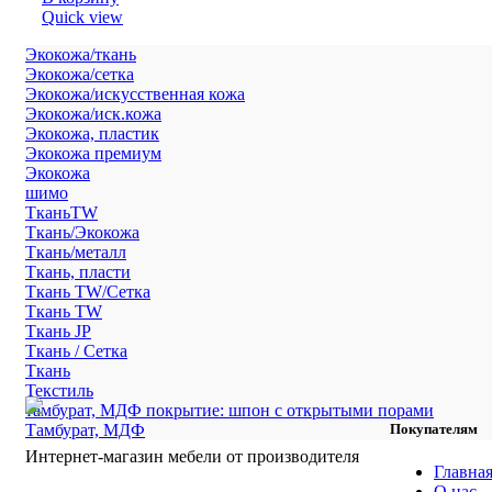
Quick view
Экокожа/ткань
Экокожа/сетка
Экокожа/искусственная кожа
Экокожа/иск.кожа
Экокожа, пластик
Экокожа премиум
Экокожа
шимо
ТканьTW
Ткань/Экокожа
Ткань/металл
Ткань, пласти
Ткань TW/Сетка
Ткань TW
Ткань JP
Ткань / Сетка
Ткань
Текстиль
тамбурат, МДФ покрытие: шпон с открытыми порами
Тамбурат, МДФ
Покупателям
Интернет-магазин мебели от производителя
Главна
О нас