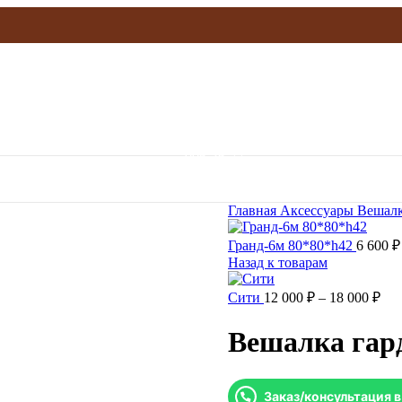
olymp.mebel@gmail.com
906-36-77
Главная
Аксессуары
Вешал
Гранд-6м 80*80*h42
6 600
₽
Назад к товарам
Сити
12 000
₽
–
18 000
₽
Вешалка гар
Заказ/консультация 