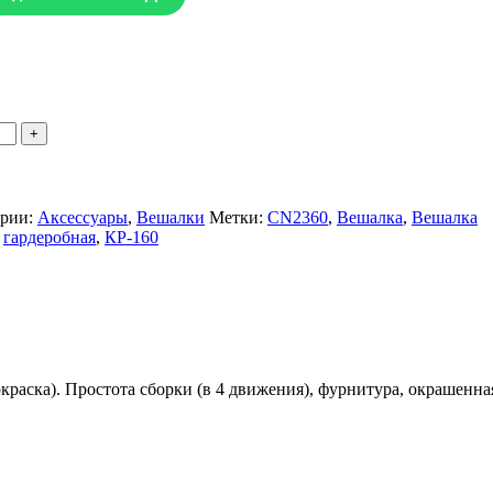
рии:
Аксессуары
,
Вешалки
Метки:
CN2360
,
Вешалка
,
Вешалка
гардеробная
,
КР-160
аска). Простота сборки (в 4 движения), фурнитура, окрашенна