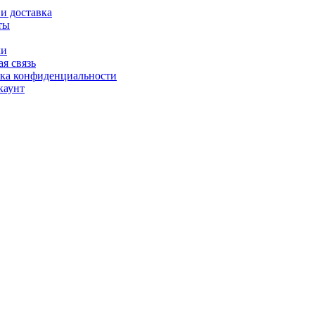
и доставка
ты
ки
я связь
ка конфиденциальности
каунт