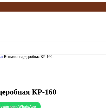
ки
Вешалка гардеробная КР-160
деробная КР-160
в один клик WhatsApp